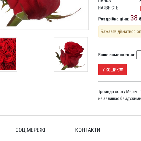
ПАЧКА:
НАЯВНІСТЬ:
38
Роздрібна ціна:
₴
Бажаєте дізнатися о
Ваше замовлення:
У КОШИК
Троянда сорту Мерімі.
не залишає байдужими
СОЦ.МЕРЕЖІ
КОНТАКТИ