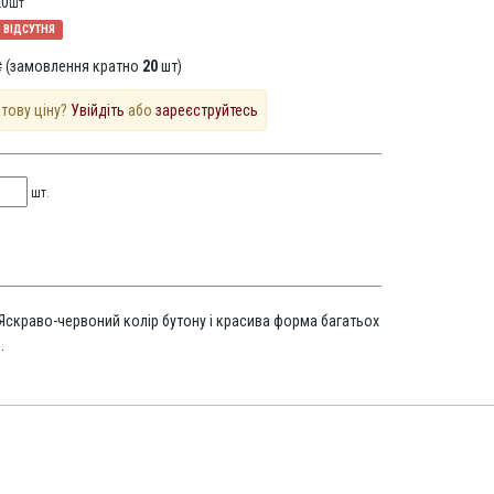
20
шт
ВІДСУТНЯ
 (замовлення кратно
20
шт)
птову ціну?
Увійдіть
або
зареєструйтесь
шт.
 Яскраво-червоний колір бутону і красива форма багатьох
.