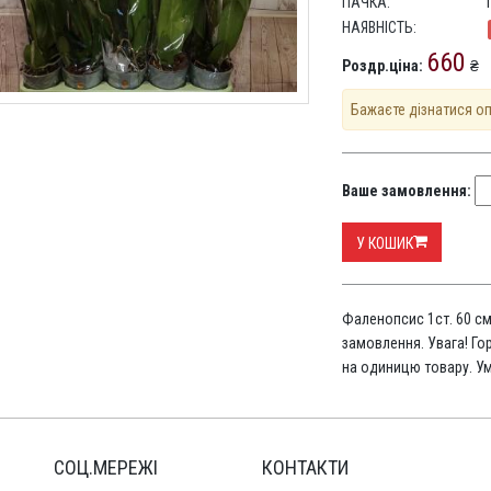
ПАЧКА:
НАЯВНІСТЬ:
660
Роздр.ціна:
₴
Бажаєте дізнатися о
Ваше замовлення:
У КОШИК
Фаленопсис 1ст. 60 см
замовлення. Увага! Г
на одиницю товару. У
СОЦ.МЕРЕЖІ
КОНТАКТИ