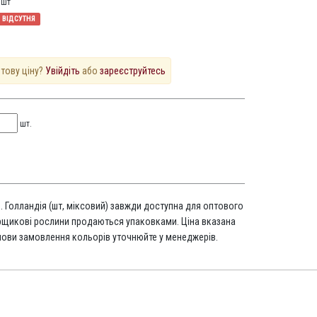
1
шт
ВІДСУТНЯ
птову ціну?
Увійдіть
або
зареєструйтесь
шт.
. Голландія (шт, міксовий) завжди доступна для оптового
орщикові рослини продаються упаковками. Ціна вказана
мови замовлення кольорів уточнюйте у менеджерів.