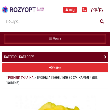
укр
/
ру
вхід
Навігація
Меню
КАТЕГОРІЇ КАТАЛОГУ
Увійти
ТРОЯНДИ УКРАЇНА
»
ТРОЯНДА ПЕННІ ЛЕЙН 30 СМ. КАМЕЛІЯ (ШТ,
ЖОВТИЙ)