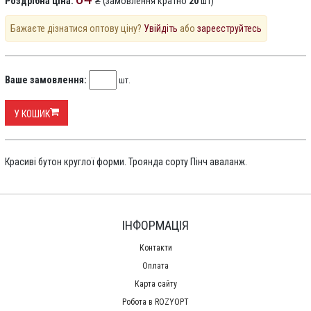
Роздрібна ціна:
₴ (замовлення кратно
20
шт)
Бажаєте дізнатися оптову ціну?
Увійдіть
або
зареєструйтесь
Ваше замовлення:
шт.
У КОШИК
Красиві бутон круглої форми. Троянда сорту Пінч аваланж.
ІНФОРМАЦІЯ
Контакти
Оплата
Карта сайту
Робота в ROZYOPT