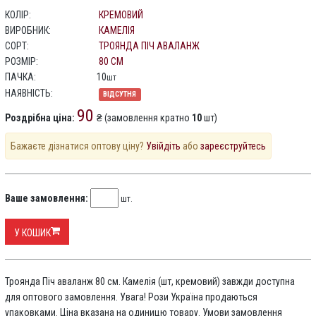
КОЛІР:
КРЕМОВИЙ
ВИРОБНИК:
КАМЕЛІЯ
СОРТ:
ТРОЯНДА ПІЧ АВАЛАНЖ
РОЗМІР:
80 СМ
ПАЧКА:
10
шт
НАЯВНІСТЬ:
ВІДСУТНЯ
90
Роздрібна ціна:
₴ (замовлення кратно
10
шт)
Бажаєте дізнатися оптову ціну?
Увійдіть
або
зареєструйтесь
Ваше замовлення:
шт.
У КОШИК
Троянда Піч аваланж 80 см. Камелія (шт, кремовий) завжди доступна
для оптового замовлення. Увага! Рози Україна продаються
упаковками. Ціна вказана на одиницю товару. Умови замовлення