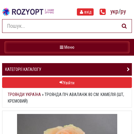
укр
/
ру
вхід
Навігація
Меню
КАТЕГОРІЇ КАТАЛОГУ
Увійти
ТРОЯНДИ УКРАЇНА
»
ТРОЯНДА ПІЧ АВАЛАНЖ 80 СМ. КАМЕЛІЯ (ШТ,
КРЕМОВИЙ)