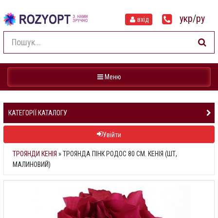
укр
/
ру
вхід
Навігація
Меню
КАТЕГОРІЇ КАТАЛОГУ
Увійти
ТРОЯНДИ КЕНІЯ
»
ТРОЯНДА ПІНК РОДОС 80 СМ. КЕНІЯ (ШТ,
МАЛИНОВИЙ)