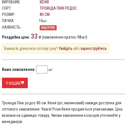
ВИРОБНИК:
КЕНІЯ
СОРТ:
ТРОЯНДА ПІНК РОДОС
РОЗМІР:
80 СМ
ПАЧКА:
10
шт
НАЯВНІСТЬ:
ВІДСУТНЯ
33
Роздрібна ціна:
₴ (замовлення кратно
10
шт)
Бажаєте дізнатися оптову ціну?
Увійдіть
або
зареєструйтесь
Ваше замовлення:
шт.
У КОШИК
Троянда Пінк родос 80 см. Кенія (шт, малиновий) завжди доступна для
оптового замовлення. Увага! Рози Кенія продаються упаковками. Ціна
вказана на одиницю товару. Умови замовлення кольорів уточнюйте у
менеджерів.