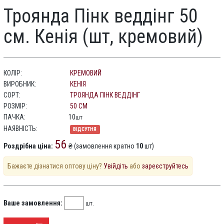
Троянда Пінк веддінг 50
см. Кенія (шт, кремовий)
КОЛІР:
КРЕМОВИЙ
ВИРОБНИК:
КЕНІЯ
СОРТ:
ТРОЯНДА ПІНК ВЕДДІНГ
РОЗМІР:
50 СМ
ПАЧКА:
10
шт
НАЯВНІСТЬ:
ВІДСУТНЯ
56
Роздрібна ціна:
₴ (замовлення кратно
10
шт)
Бажаєте дізнатися оптову ціну?
Увійдіть
або
зареєструйтесь
Ваше замовлення:
шт.