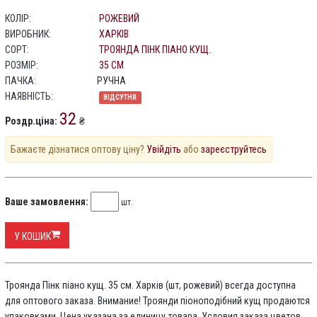
КОЛІР:
РОЖЕВИЙ
ВИРОБНИК:
ХАРКІВ
СОРТ:
ТРОЯНДА ПІНК ПІАНО КУЩ.
РОЗМІР:
35 СМ
ПАЧКА:
РУЧНА
НАЯВНІСТЬ:
ВІДСУТНЯ
32
Роздр.ціна:
₴
Бажаєте дізнатися оптову ціну?
Увійдіть
або
зареєструйтесь
Ваше замовлення:
шт.
У КОШИК
Троянда Пінк піано кущ. 35 см. Харків (шт, рожевий) всегда доступна
для оптового заказа. Внимание! Троянди піоноподібний кущ продаются
упаковками. Цена указана за единицу товара. Условия заказа цветов