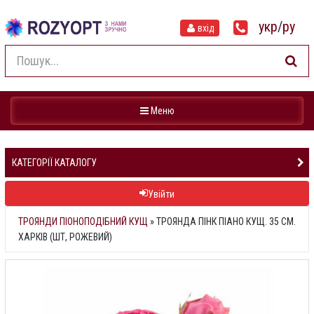
укр
/
ру
вхід
Навігація
Меню
КАТЕГОРІЇ КАТАЛОГУ
Увійти
ТРОЯНДИ ПІОНОПОДІБНИЙ КУЩ
»
ТРОЯНДА ПІНК ПІАНО КУЩ. 35 СМ.
ХАРКІВ (ШТ, РОЖЕВИЙ)