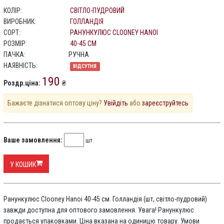
КОЛІР:
СВІТЛО-ПУДРОВИЙ
ВИРОБНИК:
ГОЛЛАНДІЯ
СОРТ:
РАНУНКУЛЮС CLOONEY HANOI
РОЗМІР:
40-45 СМ
ПАЧКА:
РУЧНА
НАЯВНІСТЬ:
ВІДСУТНЯ
190
Роздр.ціна:
₴
Бажаєте дізнатися оптову ціну?
Увійдіть
або
зареєструйтесь
Ваше замовлення:
шт.
У КОШИК
Ранункулюс Clooney Hanoi 40-45 см. Голландія (шт, світло-пудровий)
завжди доступна для оптового замовлення. Увага! Ранункулюс
продається упаковками. Ціна вказана на одиницю товару. Умови