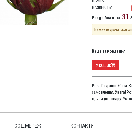
ПАЧКА:
НАЯВНІСТЬ:
31
Роздрібна ціна:
₴
Бажаєте дізнатися о
Ваше замовлення:
У КОШИК
Роза Ред ліон 70 см. 
замовлення. Увага! Ро
одиницю товару. Умов
СОЦ.МЕРЕЖІ
КОНТАКТИ