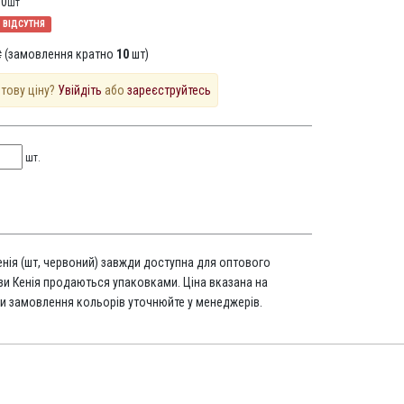
10
шт
ВІДСУТНЯ
 (замовлення кратно
10
шт)
птову ціну?
Увійдіть
або
зареєструйтесь
шт.
Кенія (шт, червоний) завжди доступна для оптового
зи Кенія продаються упаковками. Ціна вказана на
и замовлення кольорів уточнюйте у менеджерів.