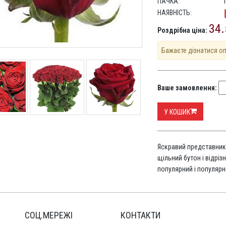
ПАЧКА:
НАЯВНІСТЬ:
34.
Роздрібна ціна:
Бажаєте дізнатися о
Ваше замовлення:
У КОШИК
Яскравий представник
щільний бутон і відріз
популярний і популярн
СОЦ.МЕРЕЖІ
КОНТАКТИ