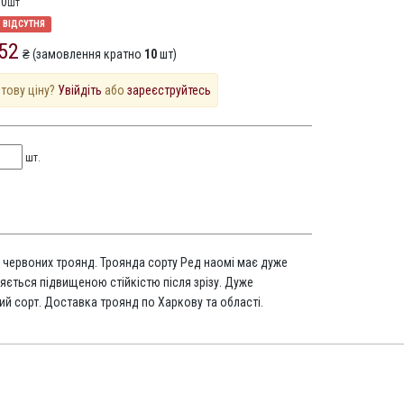
10
шт
ВІДСУТНЯ
52
₴ (замовлення кратно
10
шт)
птову ціну?
Увійдіть
або
зареєструйтесь
шт.
 червоних троянд. Троянда сорту Ред наомі має дуже
няється підвищеною стійкістю після зрізу. Дуже
ий сорт. Доставка троянд по Харкову та області.