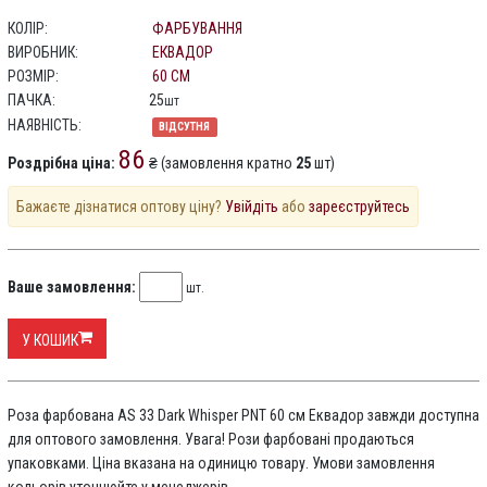
КОЛІР:
ФАРБУВАННЯ
ВИРОБНИК:
ЕКВАДОР
РОЗМІР:
60 СМ
ПАЧКА:
25
шт
НАЯВНІСТЬ:
ВІДСУТНЯ
86
Роздрібна ціна:
₴ (замовлення кратно
25
шт)
Бажаєте дізнатися оптову ціну?
Увійдіть
або
зареєструйтесь
Ваше замовлення:
шт.
У КОШИК
Роза фарбована AS 33 Dark Whisper PNT 60 см Еквадор завжди доступна
для оптового замовлення. Увага! Рози фарбовані продаються
упаковками. Ціна вказана на одиницю товару. Умови замовлення
кольорів уточнюйте у менеджерів.