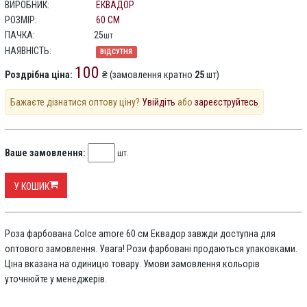
ВИРОБНИК:
ЕКВАДОР
РОЗМІР:
60 СМ
ПАЧКА:
25
шт
НАЯВНІСТЬ:
ВІДСУТНЯ
100
Роздрібна ціна:
₴ (замовлення кратно
25
шт)
Бажаєте дізнатися оптову ціну?
Увійдіть
або
зареєструйтесь
Ваше замовлення:
шт.
У КОШИК
Роза фарбована Colce amore 60 см Еквадор завжди доступна для
оптового замовлення. Увага! Рози фарбовані продаються упаковками.
Ціна вказана на одиницю товару. Умови замовлення кольорів
уточнюйте у менеджерів.