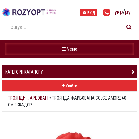
укр
/
ру
вхід
Навігація
Меню
КАТЕГОРІЇ КАТАЛОГУ
Увійти
ТРОЯНДИ ФАРБОВАНІ
»
ТРОЯНДА ФАРБОВАНА COLCE AMORE 60
СМ ЕКВАДОР