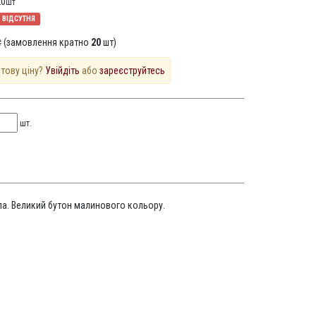
20
шт
ВІДСУТНЯ
 (замовлення кратно
20
шт)
птову ціну?
Увійдіть
або
зареєструйтесь
шт.
ла. Великий бутон малинового кольору.