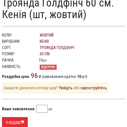
Троянда Голдфінч 60 см.
Кенія (шт, жовтий)
КОЛІР:
ЖОВТИЙ
ВИРОБНИК:
КЕНІЯ
СОРТ:
ТРОЯНДА ГОЛДФІНЧ
РОЗМІР:
60 СМ
ПАЧКА:
10
шт
НАЯВНІСТЬ:
ВІДСУТНЯ
96
Роздрібна ціна:
₴ (замовлення кратно
10
шт)
Бажаєте дізнатися оптову ціну?
Увійдіть
або
зареєструйтесь
Ваше замовлення:
шт.
У КОШИК