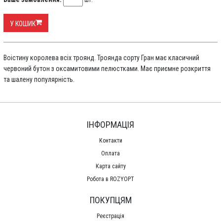
шт.
У КОШИК
Воістину королева всіх троянд. Троянда сорту Гран має класичний
червоний бутон з оксамитовими пелюстками. Має приємне розкриття
та шалену популярність.
ІНФОРМАЦІЯ
Контакти
Оплата
Карта сайту
Робота в ROZYOPT
ПОКУПЦЯМ
Реєстрація