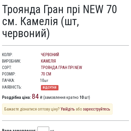
Троянда Гран прі NEW 70
см. Камелія (шт,
червоний)
КОЛІР:
ЧЕРВОНИЙ
ВИРОБНИК:
КАМЕЛІЯ
СОРТ:
ТРОЯНДА ГРАН ПРІ NEW
РОЗМІР:
70 СМ
ПАЧКА:
10
шт
НАЯВНІСТЬ:
ВІДСУТНЯ
84
Роздрібна ціна:
₴ (замовлення кратно
10
шт)
Бажаєте дізнатися оптову ціну?
Увійдіть
або
зареєструйтесь
Ваше замовлення: