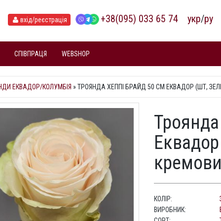
+38(095) 033 65 74
укр
/
ру
вхід
/реєстрація
СПІВПРАЦЯ
WEBSHOP
НДИ ЕКВАДОР/КОЛУМБІЯ
»
ТРОЯНДА ХЕППІ БРАЙД 50 СМ ЕКВАДОР (ШТ, ЗЕ
Троянда
Еквадор 
кремови
КОЛІР:
ВИРОБНИК:
СОРТ: