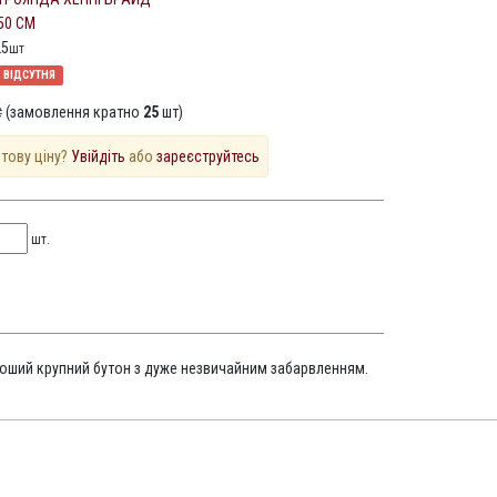
50 СМ
25
шт
ВІДСУТНЯ
 (замовлення кратно
25
шт)
птову ціну?
Увійдіть
або
зареєструйтесь
шт.
роший крупний бутон з дуже незвичайним забарвленням.