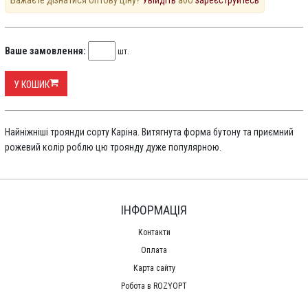
Бажаєте дізнатися оптову ціну?
Увійдіть
або
зареєструйтесь
Ваше замовлення:
шт.
У КОШИК
Найніжніші троянди сорту Каріна. Витягнута форма бутону та приємний
рожевий колір роблю цю троянду дуже популярною.
ІНФОРМАЦІЯ
Контакти
Оплата
Карта сайту
Робота в ROZYOPT