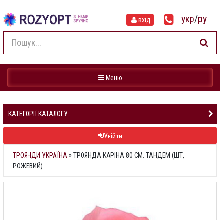
укр
/
ру
вхід
Навігація
Меню
КАТЕГОРІЇ КАТАЛОГУ
Увійти
ТРОЯНДИ УКРАЇНА
»
ТРОЯНДА КАРІНА 80 СМ. ТАНДЕМ (ШТ,
РОЖЕВИЙ)