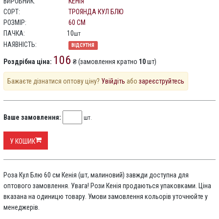
ВИРОБНИК:
КЕНІЯ
СОРТ:
ТРОЯНДА КУЛ БЛЮ
РОЗМІР:
60 СМ
ПАЧКА:
10
шт
НАЯВНІСТЬ:
ВІДСУТНЯ
106
Роздрібна ціна:
₴ (замовлення кратно
10
шт)
Бажаєте дізнатися оптову ціну?
Увійдіть
або
зареєструйтесь
Ваше замовлення:
шт.
У КОШИК
Роза Кул Блю 60 см Кенія (шт, малиновий) завжди доступна для
оптового замовлення. Увага! Рози Кенія продаються упаковками. Ціна
вказана на одиницю товару. Умови замовлення кольорів уточнюйте у
менеджерів.