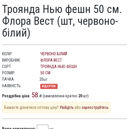
Троянда Нью фешн 50 см.
Флора Вест (шт, червоно-
білий)
КОЛІР:
ЧЕРВОНО-БІЛИЙ
ВИРОБНИК:
ФЛОРА ВЕСТ
СОРТ:
ТРОЯНДА НЬЮ ФЕШН
РОЗМІР:
50 СМ
ПАЧКА:
20
шт
НАЯВНІСТЬ:
ВІДСУТНЯ
58
Роздрібна ціна:
₴ (замовлення кратно
20
шт)
Бажаєте дізнатися оптову ціну?
Увійдіть
або
зареєструйтесь
Ваше замовлення: