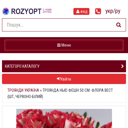
укр
/
ру
вхід
Навігація
Меню
КАТЕГОРІЇ КАТАЛОГУ
Увійти
ТРОЯНДИ УКРАЇНА
»
ТРОЯНДА НЬЮ ФЕШН 50 СМ. ФЛОРА ВЕСТ
(ШТ, ЧЕРВОНО-БІЛИЙ)