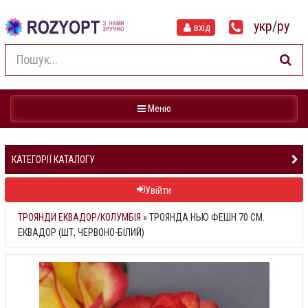
укр
/
ру
вхід
Навігація
Меню
КАТЕГОРІЇ КАТАЛОГУ
Увійти
ТРОЯНДИ ЕКВАДОР/КОЛУМБІЯ
»
ТРОЯНДА НЬЮ ФЕШН 70 СМ.
ЕКВАДОР (ШТ, ЧЕРВОНО-БІЛИЙ)