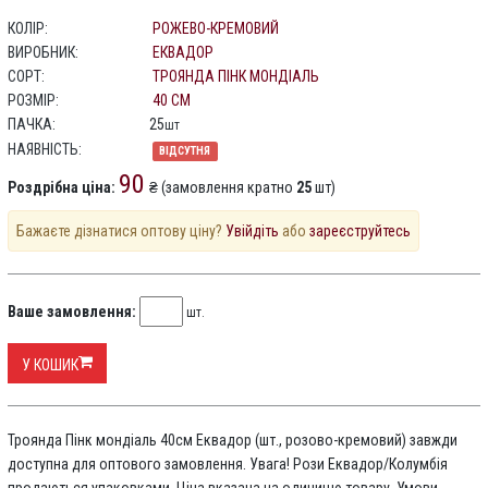
КОЛІР:
РОЖЕВО-КРЕМОВИЙ
ВИРОБНИК:
ЕКВАДОР
СОРТ:
ТРОЯНДА ПІНК МОНДІАЛЬ
РОЗМІР:
40 СМ
ПАЧКА:
25
шт
НАЯВНІСТЬ:
ВІДСУТНЯ
90
Роздрібна ціна:
₴ (замовлення кратно
25
шт)
Бажаєте дізнатися оптову ціну?
Увійдіть
або
зареєструйтесь
Ваше замовлення:
шт.
У КОШИК
Троянда Пінк мондіаль 40см Еквадор (шт., розово-кремовий) завжди
доступна для оптового замовлення. Увага! Рози Еквадор/Колумбія
продаються упаковками. Ціна вказана на одиницю товару. Умови