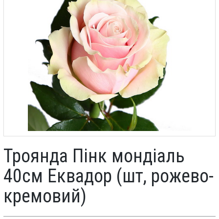
Троянда Пінк мондіаль
40см Еквадор (шт, рожево-
кремовий)