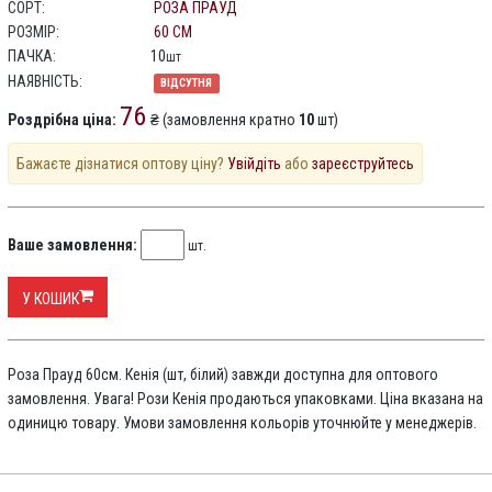
СОРТ:
РОЗА ПРАУД
РОЗМІР:
60 СМ
ПАЧКА:
10
шт
НАЯВНІСТЬ:
ВІДСУТНЯ
76
Роздрібна ціна:
₴ (замовлення кратно
10
шт)
Бажаєте дізнатися оптову ціну?
Увійдіть
або
зареєструйтесь
Ваше замовлення:
шт.
У КОШИК
Роза Прауд 60см. Кенія (шт, білий) завжди доступна для оптового
замовлення. Увага! Рози Кенія продаються упаковками. Ціна вказана на
одиницю товару. Умови замовлення кольорів уточнюйте у менеджерів.