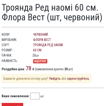
Троянда Ред наомі 60 см.
Флора Вест (шт, червоний)
КОЛІР:
ЧЕРВОНИЙ
ВИРОБНИК:
ФЛОРА ВЕСТ
СОРТ:
ТРОЯНДА РЕД НАОМІ
РОЗМІР:
60 СМ
ПАЧКА:
20
шт
НАЯВНІСТЬ:
ВІДСУТНЯ
78
Роздрібна ціна:
₴ (замовлення кратно
20
шт)
Бажаєте дізнатися оптову ціну?
Увійдіть
або
зареєструйтесь
Ваше замовлення:
шт.