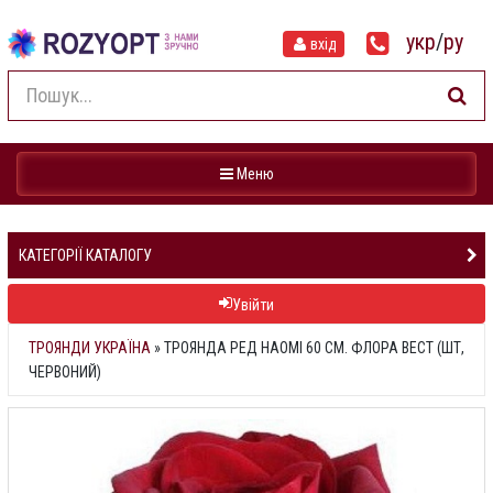
укр
/
ру
вхід
Навігація
Меню
КАТЕГОРІЇ КАТАЛОГУ
Увійти
ТРОЯНДИ УКРАЇНА
»
ТРОЯНДА РЕД НАОМІ 60 СМ. ФЛОРА ВЕСТ (ШТ,
ЧЕРВОНИЙ)