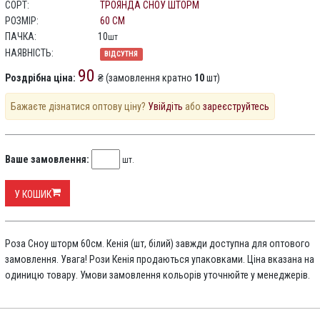
СОРТ:
ТРОЯНДА СНОУ ШТОРМ
РОЗМІР:
60 СМ
ПАЧКА:
10
шт
НАЯВНІСТЬ:
ВІДСУТНЯ
90
Роздрібна ціна:
₴ (замовлення кратно
10
шт)
Бажаєте дізнатися оптову ціну?
Увійдіть
або
зареєструйтесь
Ваше замовлення:
шт.
У КОШИК
Роза Сноу шторм 60см. Кенія (шт, білий) завжди доступна для оптового
замовлення. Увага! Рози Кенія продаються упаковками. Ціна вказана на
одиницю товару. Умови замовлення кольорів уточнюйте у менеджерів.