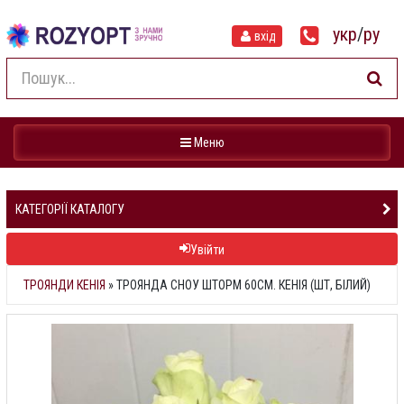
укр
/
ру
вхід
Навігація
Меню
КАТЕГОРІЇ КАТАЛОГУ
Увійти
ТРОЯНДИ КЕНІЯ
»
ТРОЯНДА СНОУ ШТОРМ 60СМ. КЕНІЯ (ШТ, БІЛИЙ)