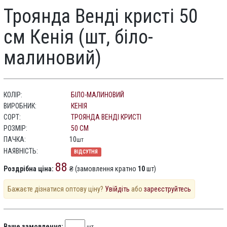
Троянда Венді кристі 50
см Кенія (шт, біло-
малиновий)
КОЛІР:
БІЛО-МАЛИНОВИЙ
ВИРОБНИК:
КЕНІЯ
СОРТ:
ТРОЯНДА ВЕНДІ КРИСТІ
РОЗМІР:
50 СМ
ПАЧКА:
10
шт
НАЯВНІСТЬ:
ВІДСУТНЯ
88
Роздрібна ціна:
₴ (замовлення кратно
10
шт)
Бажаєте дізнатися оптову ціну?
Увійдіть
або
зареєструйтесь
Ваше замовлення: