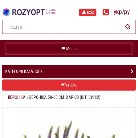
укр
/
ру
вхід
Навігація
Меню
КАТЕГОРІЇ КАТАЛОГУ
Увійти
ВЕРОНІКА
»
ВЕРОНІКА 50-60 СМ. ХАРКІВ (ШТ, СИНІЙ)