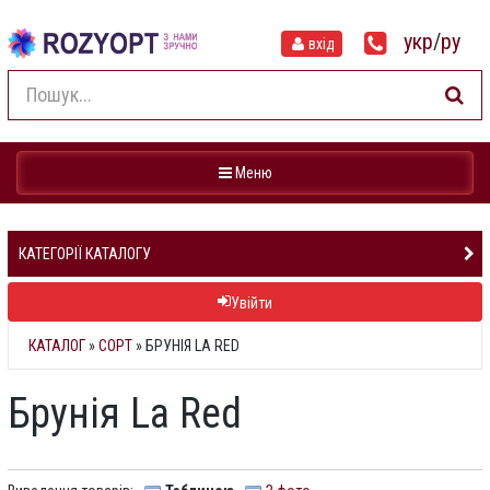
укр
/
ру
вхід
Навігація
Меню
КАТЕГОРІЇ КАТАЛОГУ
Увійти
КАТАЛОГ
»
СОРТ
» БРУНІЯ LA RED
Брунія La Red