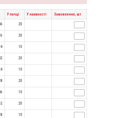
У пачці
У наявності
Замовлення, шт
46
20
26
20
24
10
42
20
24
10
28
20
46
10
52
20
28
10