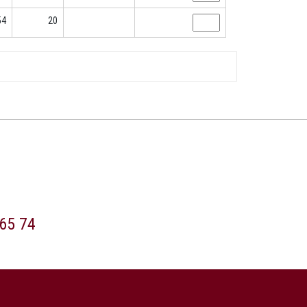
54
20
65 74