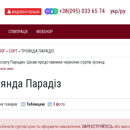
+38(095) 033 65 74
укр
/
ру
вхід
/реєстрація
СПІВПРАЦЯ
WEBSHOP
ЛОГ
»
СОРТ
» ТРОЯНДА ПАРАДІЗ
сорту Парадиз. Цікаві представники червоних сортів троянд.
вати опис
янда Парадіз
я товарів:
Таблицею
З фото
обачити гуртові ціни та оформити замовлення,
ЗАРЕЄСТРУЙТЕСЬ
або вико