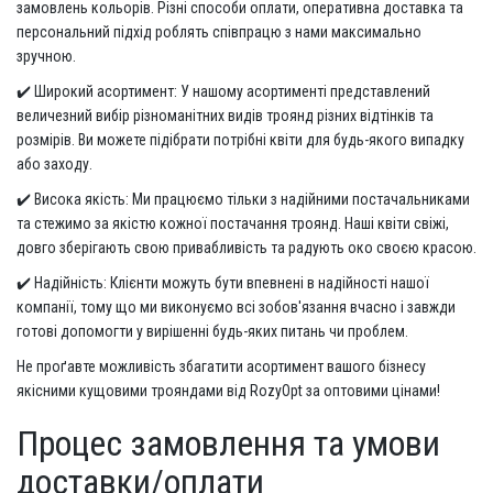
замовлень кольорів. Різні способи оплати, оперативна доставка та
персональний підхід роблять співпрацю з нами максимально
зручною.
✔️ Широкий асортимент: У нашому асортименті представлений
величезний вибір різноманітних видів троянд різних відтінків та
розмірів. Ви можете підібрати потрібні квіти для будь-якого випадку
або заходу.
✔️ Висока якість: Ми працюємо тільки з надійними постачальниками
та стежимо за якістю кожної постачання троянд. Наші квіти свіжі,
довго зберігають свою привабливість та радують око своєю красою.
✔️ Надійність: Клієнти можуть бути впевнені в надійності нашої
компанії, тому що ми виконуємо всі зобов'язання вчасно і завжди
готові допомогти у вирішенні будь-яких питань чи проблем.
Не проґавте можливість збагатити асортимент вашого бізнесу
якісними кущовими трояндами від RozyOpt за оптовими цінами!
Процес замовлення та умови
доставки/оплати