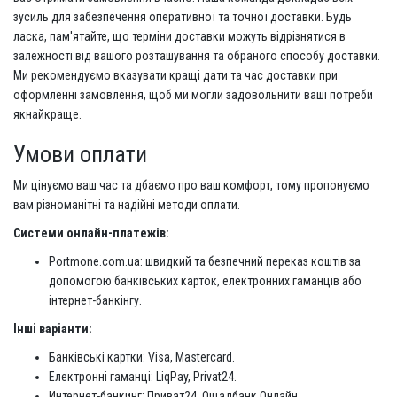
зусиль для забезпечення оперативної та точної доставки. Будь
ласка, пам'ятайте, що терміни доставки можуть відрізнятися в
залежності від вашого розташування та обраного способу доставки.
Ми рекомендуємо вказувати кращі дати та час доставки при
оформленні замовлення, щоб ми могли задовольнити ваші потреби
якнайкраще.
Умови оплати
Ми цінуємо ваш час та дбаємо про ваш комфорт, тому пропонуємо
вам різноманітні та надійні методи оплати.
Системи онлайн-платежів:
Portmone.com.ua: швидкий та безпечний переказ коштів за
допомогою банківських карток, електронних гаманців або
інтернет-банкінгу.
Інші варіанти:
Банківські картки: Visa, Mastercard.
Електронні гаманці: LiqPay, Privat24.
Интернет-банкинг: Приват24, Ощадбанк Онлайн.