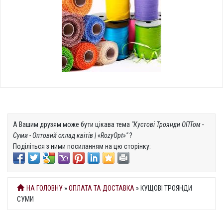
А Вашим друзям може бути цікава тема
"Кустові Троянди ОПТом -
Суми - Оптовий склад квітів | «RozyOpt»"
?
Поділіться з ними посиланням на цю сторінку:
НА ГОЛОВНУ
»
ОПЛАТА ТА ДОСТАВКА
» КУЩОВІ ТРОЯНДИ
СУМИ