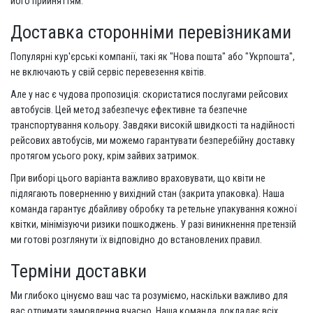
його прийняттям.
Доставка сторонніми перевізниками
Популярні кур'єрські компанії, такі як "Нова пошта" або "Укрпошта",
не включають у свій сервіс перевезення квітів.
Але у нас є чудова пропозиція: скористатися послугами рейсових
автобусів. Цей метод забезпечує ефективне та безпечне
транспортування кольору. Завдяки високій швидкості та надійності
рейсових автобусів, ми можемо гарантувати безперебійну доставку
протягом усього року, крім зайвих затримок.
При виборі цього варіанта важливо враховувати, що квіти не
підлягають поверненню у вихідний стан (закрита упаковка). Наша
команда гарантує дбайливу обробку та ретельне упакування кожної
квітки, мінімізуючи ризики пошкоджень. У разі виникнення претензій
ми готові розглянути їх відповідно до встановлених правил.
Терміни доставки
Ми глибоко цінуємо ваш час та розуміємо, наскільки важливо для
вас отримати замовлення вчасно. Наша команда докладає всіх