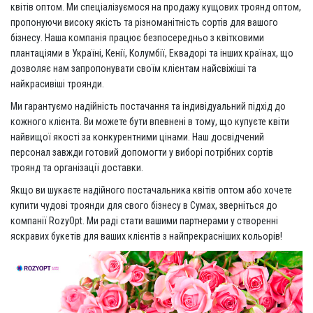
квітів оптом. Ми спеціалізуємося на продажу кущових троянд оптом,
пропонуючи високу якість та різноманітність сортів для вашого
бізнесу. Наша компанія працює безпосередньо з квітковими
плантаціями в Україні, Кенії, Колумбії, Еквадорі та інших країнах, що
дозволяє нам запропонувати своїм клієнтам найсвіжіші та
найкрасивіші троянди.
Ми гарантуємо надійність постачання та індивідуальний підхід до
кожного клієнта. Ви можете бути впевнені в тому, що купуєте квіти
найвищої якості за конкурентними цінами. Наш досвідчений
персонал завжди готовий допомогти у виборі потрібних сортів
троянд та організації доставки.
Якщо ви шукаєте надійного постачальника квітів оптом або хочете
купити чудові троянди для свого бізнесу в Сумах, зверніться до
компанії RozyOpt. Ми раді стати вашими партнерами у створенні
яскравих букетів для ваших клієнтів з найпрекрасніших кольорів!