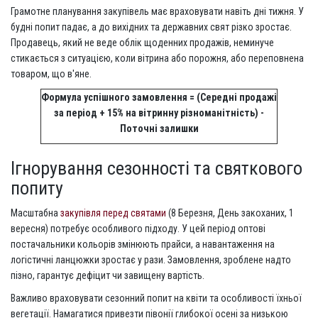
Грамотне планування закупівель має враховувати навіть дні тижня. У
будні попит падає, а до вихідних та державних свят різко зростає.
Продавець, який не веде облік щоденних продажів, неминуче
стикається з ситуацією, коли вітрина або порожня, або переповнена
товаром, що в'яне.
Формула успішного замовлення = (Середні продажі
за період + 15% на вітринну різноманітність) -
Поточні залишки
Ігнорування сезонності та святкового
попиту
Масштабна
закупівля перед святами
(8 Березня, День закоханих, 1
вересня) потребує особливого підходу. У цей період оптові
постачальники кольорів змінюють прайси, а навантаження на
логістичні ланцюжки зростає у рази. Замовлення, зроблене надто
пізно, гарантує дефіцит чи завищену вартість.
Важливо враховувати сезонний попит на квіти та особливості їхньої
вегетації. Намагатися привезти півонії глибокої осені за низькою