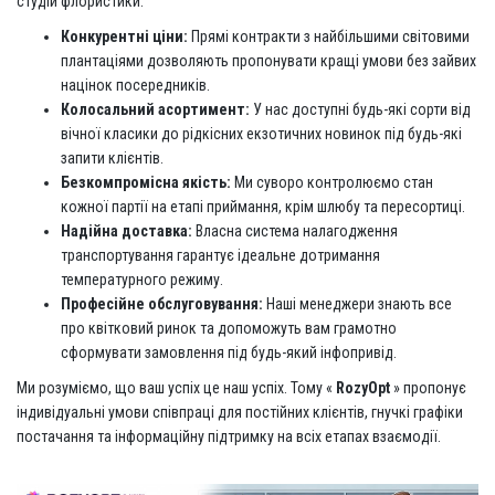
студій флористики.
Конкурентні ціни:
Прямі контракти з найбільшими світовими
плантаціями дозволяють пропонувати кращі умови без зайвих
націнок посередників.
Колосальний асортимент:
У нас доступні будь-які сорти від
вічної класики до рідкісних екзотичних новинок під будь-які
запити клієнтів.
Безкомпромісна якість:
Ми суворо контролюємо стан
кожної партії на етапі приймання, крім шлюбу та пересортиці.
Надійна доставка:
Власна система налагодження
транспортування гарантує ідеальне дотримання
температурного режиму.
Професійне обслуговування:
Наші менеджери знають все
про квітковий ринок та допоможуть вам грамотно
сформувати замовлення під будь-який інфопривід.
Ми розуміємо, що ваш успіх це наш успіх. Тому «
RozyOpt
» пропонує
індивідуальні умови співпраці для постійних клієнтів, гнучкі графіки
постачання та інформаційну підтримку на всіх етапах взаємодії.