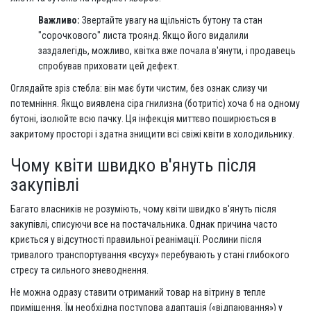
Важливо:
Звертайте увагу на щільність бутону та стан
"сорочкового" листа троянд. Якщо його видалили
заздалегідь, можливо, квітка вже почала в'янути, і продавець
спробував приховати цей дефект.
Оглядайте зріз стебла: він має бути чистим, без ознак слизу чи
потемніння. Якщо виявлена ​​сіра гнилизна (ботритіс) хоча б на одному
бутоні, ізолюйте всю пачку. Ця інфекція миттєво поширюється в
закритому просторі і здатна знищити всі свіжі квіти в холодильнику.
Чому квіти швидко в'януть після
закупівлі
Багато власників не розуміють, чому квіти швидко в'януть після
закупівлі, списуючи все на постачальника. Однак причина часто
криється у відсутності правильної реанімації. Рослини після
тривалого транспортування «всуху» перебувають у стані глибокого
стресу та сильного зневоднення.
Не можна одразу ставити отриманий товар на вітрину в тепле
приміщення. Їм необхідна поступова адаптація («відпаювання») у