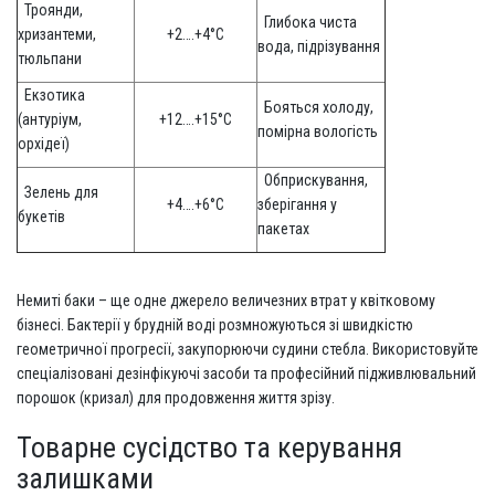
Троянди,
Глибока чиста
хризантеми,
+2….+4°C
вода, підрізування
тюльпани
Екзотика
Бояться холоду,
(антуріум,
+12….+15°C
помірна вологість
орхідеї)
Обприскування,
Зелень для
+4….+6°C
зберігання у
букетів
пакетах
Немиті баки – ще одне джерело величезних втрат у квітковому
бізнесі. Бактерії у брудній воді розмножуються зі швидкістю
геометричної прогресії, закупорюючи судини стебла. Використовуйте
спеціалізовані дезінфікуючі засоби та професійний підживлювальний
порошок (кризал) для продовження життя зрізу.
Товарне сусідство та керування
залишками