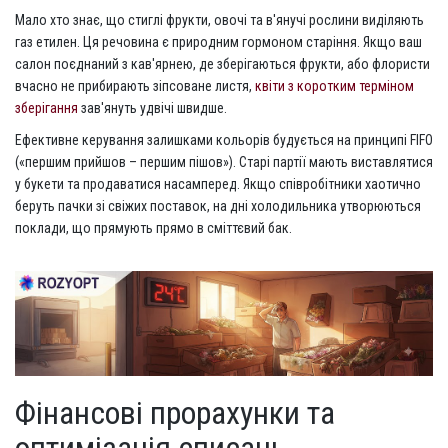
Мало хто знає, що стиглі фрукти, овочі та в'янучі рослини виділяють
газ етилен. Ця речовина є природним гормоном старіння. Якщо ваш
салон поєднаний з кав'ярнею, де зберігаються фрукти, або флористи
вчасно не прибирають зіпсоване листя,
квіти з коротким терміном
зберігання
зав'януть удвічі швидше.
Ефективне керування залишками кольорів будується на принципі FIFO
(«першим прийшов – першим пішов»). Старі партії мають виставлятися
у букети та продаватися насамперед. Якщо співробітники хаотично
беруть пачки зі свіжих поставок, на дні холодильника утворюються
поклади, що прямують прямо в сміттєвий бак.
Фінансові прорахунки та
оптимізація списань