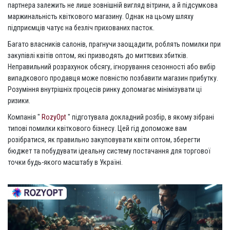
партнера залежить не лише зовнішній вигляд вітрини, а й підсумкова
маржинальність квіткового магазину. Однак на цьому шляху
підприємців чатує на безліч прихованих пасток.
Багато власників салонів, прагнучи заощадити, роблять помилки при
закупівлі квітів оптом, які призводять до миттєвих збитків.
Неправильний розрахунок обсягу, ігнорування сезонності або вибір
випадкового продавця може повністю позбавити магазин прибутку.
Розуміння внутрішніх процесів ринку допомагає мінімізувати ці
ризики.
Компанія "
RozyOpt
" підготувала докладний розбір, в якому зібрані
типові помилки квіткового бізнесу. Цей гід допоможе вам
розібратися, як правильно закуповувати квіти оптом, зберегти
бюджет та побудувати ідеальну систему постачання для торгової
точки будь-якого масштабу в Україні.