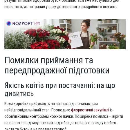
результаті зовні здоровий бутон обсипається вже наступного дня
після того, як потрапив у вазу до кінцевого роздрібного покупця.
Помилки приймання та
передпродажної підготовки
Якість квітів при постачанні: на що
дивитись
Коли коробки прибувають на ваш склад, починається
найвідповідальніший етап. Проводьте
флористичні закупівлі
із
обов'язковим контролем кожної пачки. Поширена помилка – вірити
на слово та підписувати накладні без детального огляду стебел,
листя та бутонів на предмет хвороб.