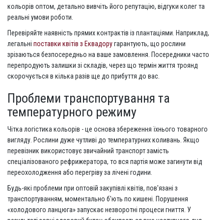
кольорів оптом, детально вивчіть його репутацію, відгуки колег та
реальні умови роботи.
Перевіряйте наявність прямих контрактів із плантаціями. Наприклад,
легальні
поставки квітів з Еквадору
гарантують, що рослини
зрізаються безпосередньо на ваше замовлення. Посередники часто
перепродують залишки зі складів, через що термін життя троянд
скорочується в кілька разів ще до прибуття до вас.
Проблеми транспортування та
температурного режиму
Чітка логістика кольорів - це основа збереження їхнього товарного
вигляду. Рослини дуже чутливі до температурних коливань. Якщо
перевізник використовує звичайний транспорт замість
спеціалізованого рефрижератора, то вся партія може загинути від
переохолодження або перегріву за лічені години.
Будь-які проблеми при оптовій закупівлі квітів, пов'язані з
транспортуванням, моментально б'ють по кишені. Порушення
«холодового ланцюга» запускає незворотні процеси гниття. У