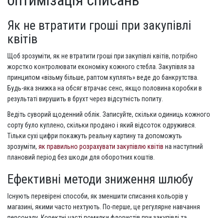
Як не втратити гроші при закупівлі
квітів
Щоб зрозуміти, як не втратити гроші при закупівлі квітів, потрібно
жорстко контролювати економіку кожного стебла. Закупівля за
принципом «візьму більше, раптом куплять» веде до банкрутства.
Будь-яка знижка на обсяг втрачає сенс, якщо половина коробки в
результаті вирушить в брухт через відсутність попиту.
Ведіть суворий щоденний облік. Записуйте, скільки одиниць кожного
сорту було куплено, скільки продано і який відсоток одружився.
Тільки сухі цифри покажуть реальну картину та допоможуть
зрозуміти,
як правильно розрахувати закупівлю квітів
на наступний
плановий період без шкоди для оборотних коштів.
Ефективні методи зниження шлюбу
Існують перевірені способи, як зменшити списання кольорів у
магазині, якими часто нехтують. По-перше, це регулярне навчання
персоналу. Коректні часті помилки флористів при закупівлі та