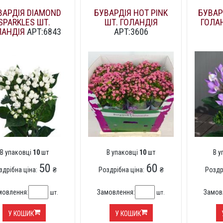
ВАРДІЯ DIAMOND
БУВАРДІЯ HOT PINK
БУВАР
SPARKLES ШТ.
ШТ. ГОЛАНДІЯ
ГОЛА
ЛАНДІЯ
АРТ:6843
АРТ:3606
В упаковці
10
шт
В упаковці
10
шт
В 
50
60
здрібна ціна:
₴
Роздрібна ціна:
₴
Роздр
мовлення:
Замовлення:
Замов
шт.
шт.
У КОШИК
У КОШИК