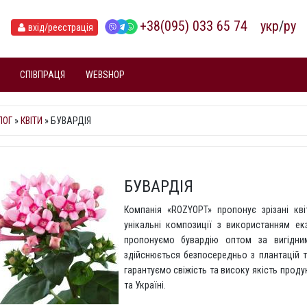
+38(095) 033 65 74
укр
/
ру
вхід
/реєстрація
СПІВПРАЦЯ
WEBSHOP
ЛОГ
»
КВІТИ
» БУВАРДІЯ
БУВАРДІЯ
Компанія «ROZYOPT» пропонує зрізані кв
унікальні композиції з використанням ек
пропонуємо бувардію оптом за вигідним
здійснюється безпосередньо з плантацій т
гарантуємо свіжість та високу якість проду
та Україні.