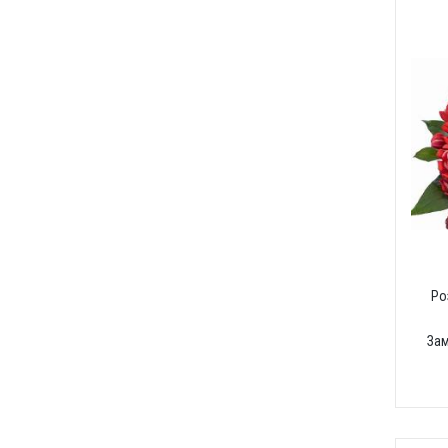
Ро
За