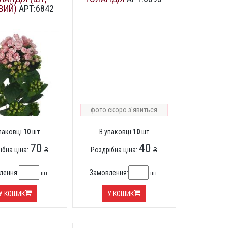
ВИЙ)
АРТ:6842
фото скоро з'явиться
упаковці
10
шт
В упаковці
10
шт
70
40
ібна ціна:
₴
Роздрібна ціна:
₴
лення:
Замовлення:
шт.
шт.
У КОШИК
У КОШИК