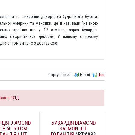
овнення та шикарний декор для будь-якого букета.
альної Америки та Мексики, де її називали “квіткою
ських країнах ще у 17 столітті, зараз булардія
льних флористичних декорах. У нашому оптовому
рдію оптом вигідно з доставкою.
Сортувати за:
Назві
Ціні
найте
ВХІД
РДІЯ DIAMOND
БУВАРДІЯ DIAMOND
CE 50-60 СМ.
SALMON ШТ.
ЛАНДІЯ (ШТ,
ГОЛАНДІЯ
АРТ:6893