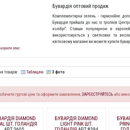
Бувардія оптовий продаж
Комплементарна зелень - гармонійне доп
Бувардія прийшла до нас із тропіків Центр
колібрі”. Ставши популярною в європей
використовується у святкових та весі
квітковому магазині ви можете купити бува
казувати опис
я товарів:
Таблицею
З фото
обачити гуртові ціни та оформити замовлення,
ЗАРЕЄСТРУЙТЕСЬ
або вико
ВАРДІЯ DIAMOND
БУВАРДІЯ DIAMOND
БУВА
AL ШТ. ГОЛАНДІЯ
LIGHT PINK ШТ.
PRIN
АРТ:3605
ГОЛАНДІЯ
АРТ:8394
ГОЛ