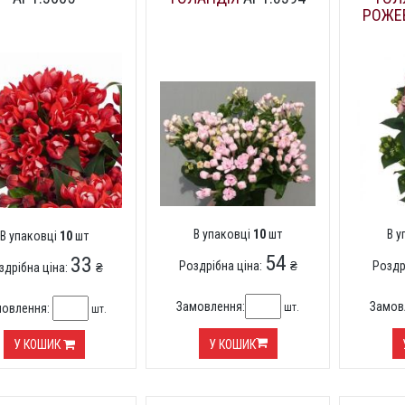
РОЖЕ
В упаковці
10
шт
В 
В упаковці
10
шт
54
33
Роздрібна ціна:
₴
Роздр
здрібна ціна:
₴
Замовлення:
Замов
шт.
мовлення:
шт.
У КОШИК
У КОШИК