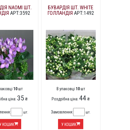
ДІЯ NAOMI ШТ.
БУВАРДІЯ ШТ. WHITE
НДІЯ
АРТ:3592
ГОЛЛАНДІЯ
АРТ:1492
упаковці
10
шт
В упаковці
10
шт
35
44
ібна ціна:
₴
Роздрібна ціна:
₴
лення:
Замовлення:
шт.
шт.
У КОШИК
У КОШИК