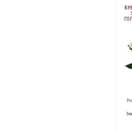
БУ
ГО
Ро
За