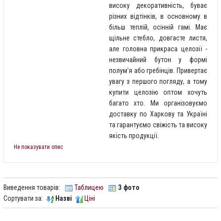
високу декоративність, буває
різних відтінків, в основному в
більш теплій, осінній гамі. Має
щільне стебло, довгасте листя,
але головна прикраса целозії -
незвичайний бутон у формі
полум'я або гребінців. Привертає
увагу з першого погляду, а тому
купити целозію оптом хочуть
багато хто. Ми організовуємо
доставку по Харкову та Україні
та гарантуємо свіжість та високу
якість продукції.
Не показувати опис
Виведення товарів:
Таблицею
З фото
Сортувати за:
Назві
Ціні