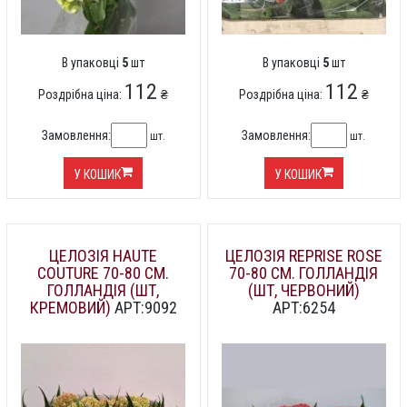
В упаковці
5
шт
В упаковці
5
шт
112
112
Роздрібна ціна:
₴
Роздрібна ціна:
₴
Замовлення:
Замовлення:
шт.
шт.
У КОШИК
У КОШИК
ЦЕЛОЗІЯ HAUTE
ЦЕЛОЗІЯ REPRISE ROSE
COUTURE 70-80 СМ.
70-80 СМ. ГОЛЛАНДІЯ
ГОЛЛАНДІЯ (ШТ,
(ШТ, ЧЕРВОНИЙ)
КРЕМОВИЙ)
АРТ:9092
АРТ:6254