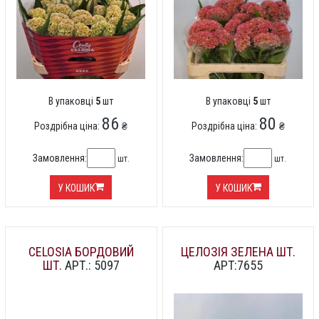
В упаковці
5
шт
В упаковці
5
шт
86
80
Роздрібна ціна:
₴
Роздрібна ціна:
₴
Замовлення:
Замовлення:
шт.
шт.
У КОШИК
У КОШИК
CELOSIA БОРДОВИЙ
ЦЕЛОЗІЯ ЗЕЛЕНА ШТ.
ШТ.
АРТ.: 5097
АРТ:7655