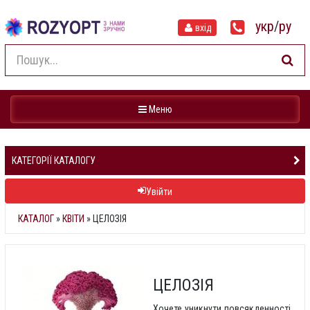
укр
/
ру
вхід
Навігація
Меню
КАТЕГОРІЇ КАТАЛОГУ
Увійти
КАТАЛОГ
»
КВІТИ
» ЦЕЛОЗІЯ
ЦЕЛОЗІЯ
Хочете уникнути повсякденності