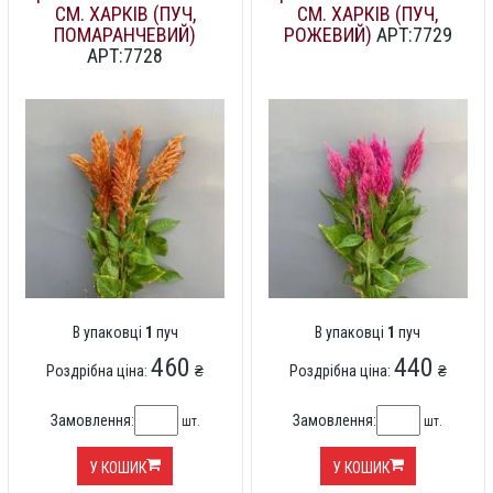
СМ. ХАРКІВ (ПУЧ,
СМ. ХАРКІВ (ПУЧ,
ПОМАРАНЧЕВИЙ)
РОЖЕВИЙ)
АРТ:7729
АРТ:7728
В упаковці
1
пуч
В упаковці
1
пуч
460
440
Роздрібна ціна:
₴
Роздрібна ціна:
₴
Замовлення:
Замовлення:
шт.
шт.
У КОШИК
У КОШИК