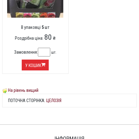
В упаковці
5
шт
80
Роздрібна ціна:
₴
Замовлення:
шт.
У КОШИК
На рівень вищий
ПОТОЧНА СТОРІНКА:
ЦЕЛОЗІЯ
ІНФОРМАЦІЯ