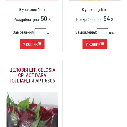
В упаковці
1
шт
В упаковці
5
шт
50
54
Роздрібна ціна:
₴
Роздрібна ціна:
₴
Замовлення:
Замовлення:
шт.
шт.
У КОШИК
У КОШИК
ЦЕЛОЗІЯ ШТ. CELOSIA
CR. ACT DARA
ГОЛЛАНДІЯ
АРТ:6306