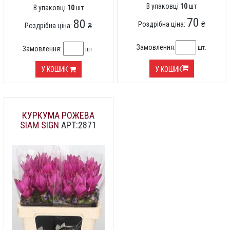
В упаковці
10
шт
В упаковці
10
шт
70
80
Роздрібна ціна:
₴
Роздрібна ціна:
₴
Замовлення:
шт.
Замовлення:
шт.
У КОШИК
У КОШИК
КУРКУМА РОЖЕВА
SIAM SIGN
АРТ:2871