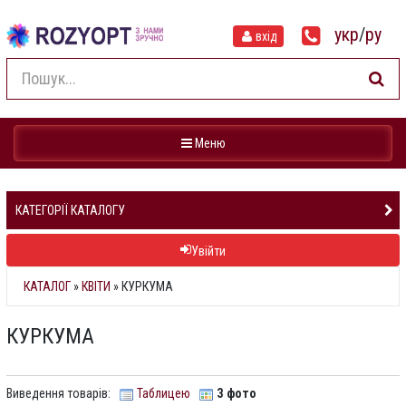
укр
/
ру
вхід
Навігація
Меню
КАТЕГОРІЇ КАТАЛОГУ
Увійти
КАТАЛОГ
»
КВІТИ
» КУРКУМА
КУРКУМА
Виведення товарів:
Таблицею
З фото