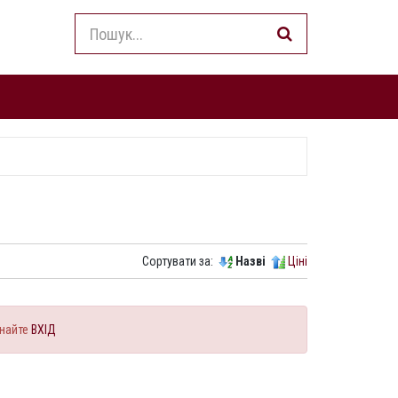
Сортувати за:
Назві
Ціні
найте
ВХІД