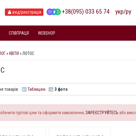
+38(095) 033 65 74
укр
/
ру
вхід
/реєстрація
СПІВПРАЦЯ
WEBSHOP
ЛОГ
»
КВІТИ
» ЛОТОС
ОС
я товарів:
Таблицею
З фото
обачити гуртові ціни та оформити замовлення,
ЗАРЕЄСТРУЙТЕСЬ
або вико