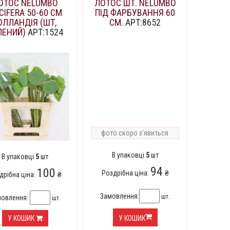
ОТОС NELUMBO
ЛОТОС ШТ. NELUMBO
CIFERA 50-60 СМ
ПІД ФАРБУВАННЯ 60
ОЛЛАНДІЯ (ШТ,
СМ.
АРТ:8652
ЛЕНИЙ)
АРТ:1524
фото скоро з'явиться
В упаковці
5
шт
В упаковці
5
шт
94
100
Роздрібна ціна:
₴
дрібна ціна:
₴
Замовлення:
шт.
мовлення:
шт.
У КОШИК
У КОШИК