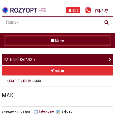
укр
/
ру
вхід
Навігація
Меню
КАТЕГОРІЇ КАТАЛОГУ
Увійти
КАТАЛОГ
»
КВІТИ
» МАК
МАК
Виведення товарів:
Таблицею
З фото