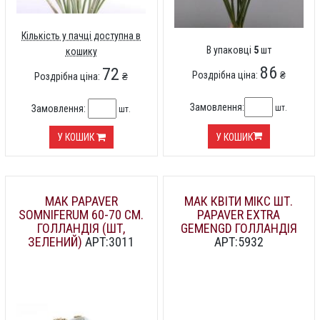
Кількість у пачці доступна в
В упаковці
5
шт
кошику
86
72
Роздрібна ціна:
₴
Роздрібна ціна:
₴
Замовлення:
шт.
Замовлення:
шт.
У КОШИК
У КОШИК
МАК PAPAVER
МАК КВІТИ МІКС ШТ.
SOMNIFERUM 60-70 СМ.
PAPAVER EXTRA
ГОЛЛАНДІЯ (ШТ,
GEMENGD ГОЛЛАНДІЯ
ЗЕЛЕНИЙ)
АРТ:3011
АРТ:5932