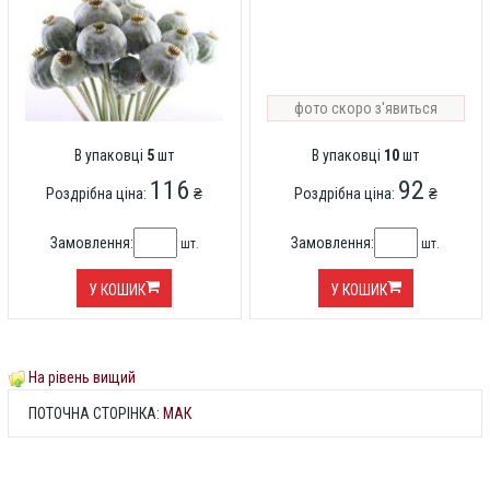
фото скоро з'явиться
В упаковці
5
шт
В упаковці
10
шт
116
92
Роздрібна ціна:
₴
Роздрібна ціна:
₴
Замовлення:
Замовлення:
шт.
шт.
У КОШИК
У КОШИК
На рівень вищий
ПОТОЧНА СТОРІНКА:
МАК