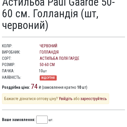
Астильба Paul Gaarde 50-
60 см. Голландія (шт,
червоний)
КОЛІР:
ЧЕРВОНИЙ
ВИРОБНИК:
ГОЛЛАНДІЯ
СОРТ:
АСТИЛЬБА ПОЛЯ ГАРДЕ
РОЗМІР:
50-60 СМ
ПАЧКА:
10
шт
НАЯВНІСТЬ:
ВІДСУТНЯ
74
Роздрібна ціна:
₴ (замовлення кратно
10
шт)
Бажаєте дізнатися оптову ціну?
Увійдіть
або
зареєструйтесь
Ваше замовлення:
шт.