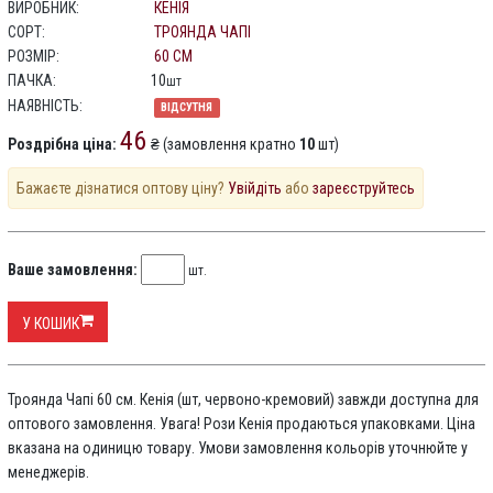
ВИРОБНИК:
КЕНІЯ
СОРТ:
ТРОЯНДА ЧАПІ
РОЗМІР:
60 СМ
ПАЧКА:
10
шт
НАЯВНІСТЬ:
ВІДСУТНЯ
46
Роздрібна ціна:
₴ (замовлення кратно
10
шт)
Бажаєте дізнатися оптову ціну?
Увійдіть
або
зареєструйтесь
Ваше замовлення:
шт.
У КОШИК
Троянда Чапі 60 см. Кенія (шт, червоно-кремовий) завжди доступна для
оптового замовлення. Увага! Рози Кенія продаються упаковками. Ціна
вказана на одиницю товару. Умови замовлення кольорів уточнюйте у
менеджерів.