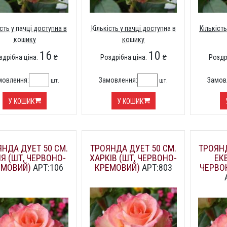
ість у пачці доступна в
Кількість у пачці доступна в
Кількість
кошику
кошику
16
10
здрібна ціна:
₴
Роздрібна ціна:
₴
Роздр
мовлення:
Замовлення:
Замов
шт.
шт.
У КОШИК
У КОШИК
НДА ДУЕТ 50 СМ.
ТРОЯНДА ДУЕТ 50 СМ.
ТРОЯНД
ІЯ (ШТ, ЧЕРВОНО-
ХАРКІВ (ШТ, ЧЕРВОНО-
ЕК
ЕМОВИЙ)
АРТ:106
КРЕМОВИЙ)
АРТ:803
ЧЕРВО