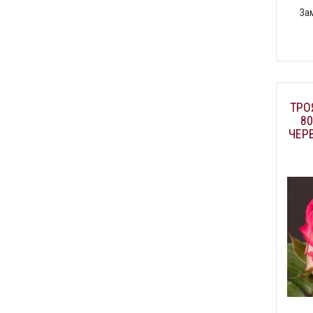
За
ТРО
80
ЧЕР