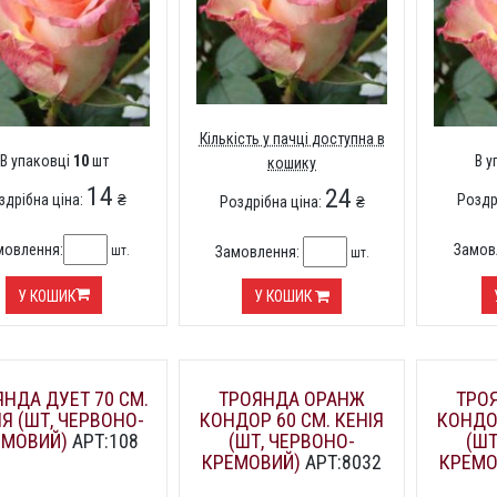
Кількість у пачці доступна в
В упаковці
10
шт
В 
кошику
14
24
здрібна ціна:
₴
Роздр
Роздрібна ціна:
₴
мовлення:
Замов
шт.
Замовлення:
шт.
У КОШИК
У КОШИК
НДА ДУЕТ 70 СМ.
ТРОЯНДА ОРАНЖ
ТРО
ІЯ (ШТ, ЧЕРВОНО-
КОНДОР 60 СМ. КЕНІЯ
КОНДОР
ЕМОВИЙ)
АРТ:108
(ШТ, ЧЕРВОНО-
(ШТ
КРЕМОВИЙ)
АРТ:8032
КРЕМО