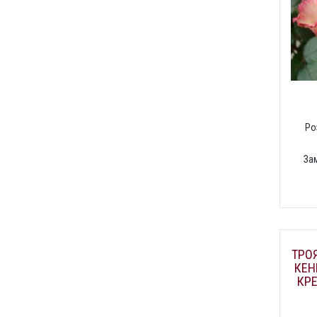
Ро
За
ТРОЯ
КЕН
КР