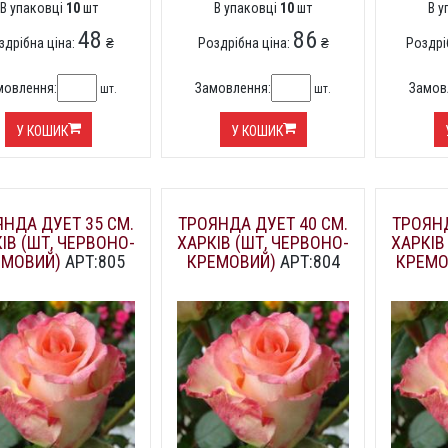
В упаковці
10
шт
В упаковці
10
шт
В 
48
86
здрібна ціна:
₴
Роздрібна ціна:
₴
Роздрі
мовлення:
Замовлення:
Замов
шт.
шт.
У КОШИК
У КОШИК
НДА ДУЕТ 35 СМ.
ТРОЯНДА ДУЕТ 40 СМ.
ТРОЯНД
ІВ (ШТ, ЧЕРВОНО-
ХАРКІВ (ШТ, ЧЕРВОНО-
ХАРКІВ
ЕМОВИЙ)
АРТ:805
КРЕМОВИЙ)
АРТ:804
КРЕМО