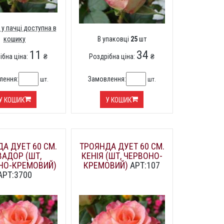
 у пачці доступна в
кошику
В упаковці
25
шт
11
34
ібна ціна:
₴
Роздрібна ціна:
₴
лення:
Замовлення:
шт.
шт.
У КОШИК
У КОШИК
А ДУЕТ 60 СМ.
ТРОЯНДА ДУЕТ 60 СМ.
ВАДОР (ШТ,
КЕНІЯ (ШТ, ЧЕРВОНО-
НО-КРЕМОВИЙ)
КРЕМОВИЙ)
АРТ:107
АРТ:3700