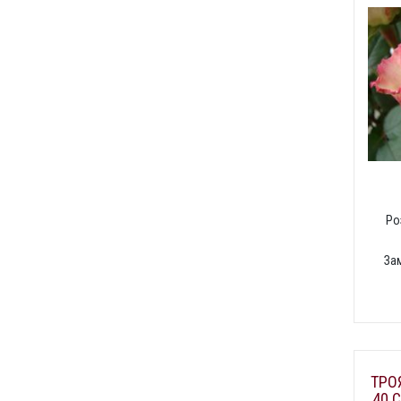
Ро
За
ТРО
40 