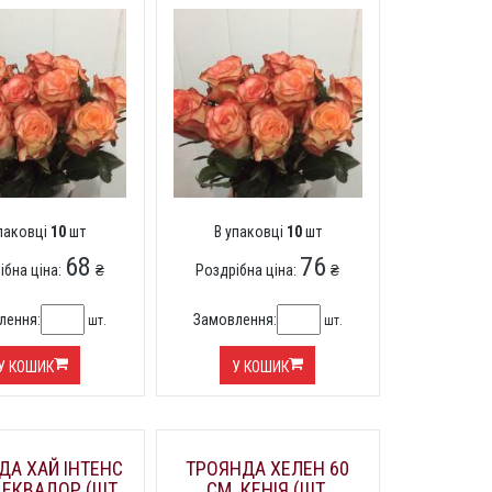
упаковці
10
шт
В упаковці
10
шт
68
76
ібна ціна:
₴
Роздрібна ціна:
₴
лення:
Замовлення:
шт.
шт.
У КОШИК
У КОШИК
ДА ХАЙ ІНТЕНС
ТРОЯНДА ХЕЛЕН 60
 ЕКВАДОР (ШТ,
СМ. КЕНІЯ (ШТ,