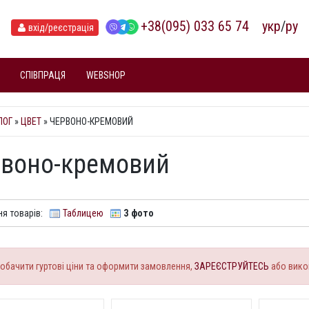
+38(095) 033 65 74
укр
/
ру
вхід
/реєстрація
СПІВПРАЦЯ
WEBSHOP
ЛОГ
»
ЦВЕТ
» ЧЕРВОНО-КРЕМОВИЙ
рвоно-кремовий
я товарів:
Таблицею
З фото
обачити гуртові ціни та оформити замовлення,
ЗАРЕЄСТРУЙТЕСЬ
або вико