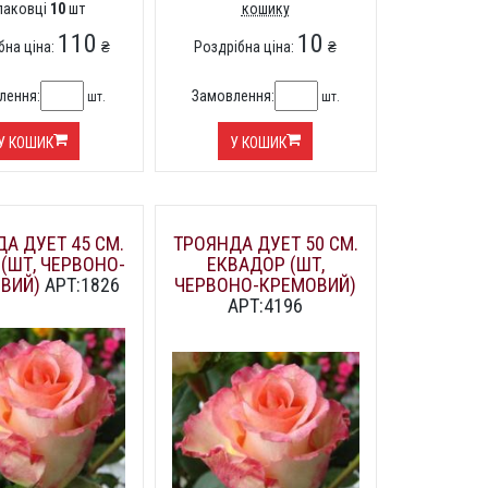
упаковці
10
шт
кошику
110
10
бна ціна:
₴
Роздрібна ціна:
₴
лення:
Замовлення:
шт.
шт.
У КОШИК
У КОШИК
А ДУЕТ 45 СМ.
ТРОЯНДА ДУЕТ 50 СМ.
 (ШТ, ЧЕРВОНО-
ЕКВАДОР (ШТ,
ВИЙ)
АРТ:1826
ЧЕРВОНО-КРЕМОВИЙ)
АРТ:4196