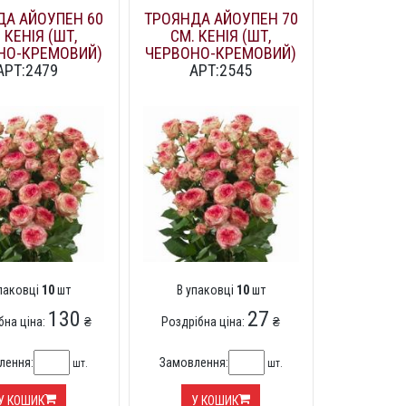
ДА АЙОУПЕН 60
ТРОЯНДА АЙОУПЕН 70
 КЕНІЯ (ШТ,
СМ. КЕНІЯ (ШТ,
НО-КРЕМОВИЙ)
ЧЕРВОНО-КРЕМОВИЙ)
АРТ:2479
АРТ:2545
упаковці
10
шт
В упаковці
10
шт
130
27
бна ціна:
₴
Роздрібна ціна:
₴
лення:
Замовлення:
шт.
шт.
У КОШИК
У КОШИК