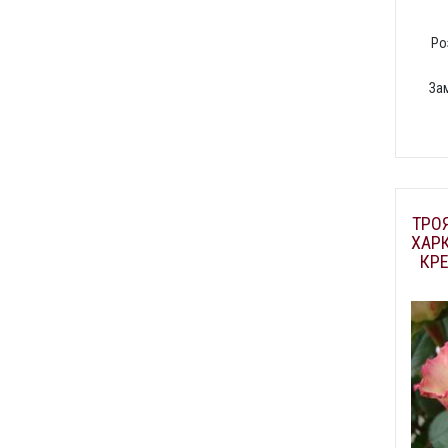
Ро
За
ТРОЯ
ХАРК
КР