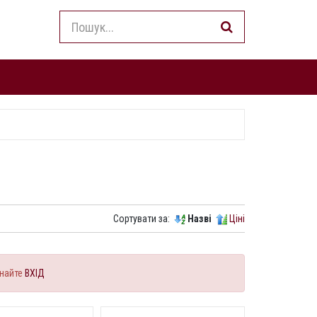
Сортувати за:
Назві
Ціні
найте
ВХІД