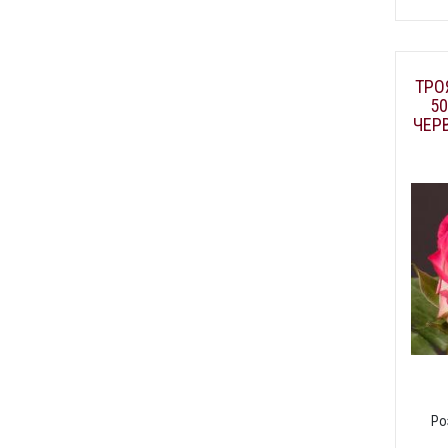
ТРО
50
ЧЕР
Ро