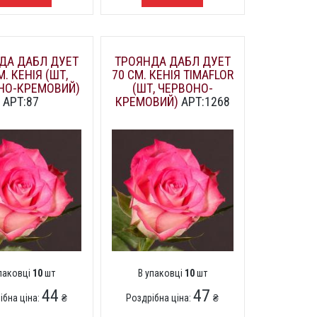
ДА ДАБЛ ДУЕТ
ТРОЯНДА ДАБЛ ДУЕТ
М. КЕНІЯ (ШТ,
70 СМ. КЕНІЯ TIMAFLOR
НО-КРЕМОВИЙ)
(ШТ, ЧЕРВОНО-
АРТ:87
КРЕМОВИЙ)
АРТ:1268
упаковці
10
шт
В упаковці
10
шт
44
47
ібна ціна:
₴
Роздрібна ціна:
₴