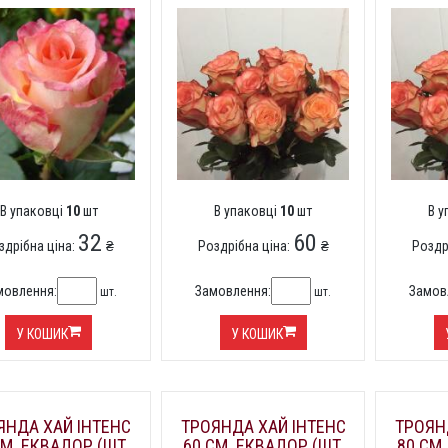
В упаковці
10
шт
В упаковці
10
шт
В 
32
60
здрібна ціна:
₴
Роздрібна ціна:
₴
Роздр
мовлення:
Замовлення:
Замов
шт.
шт.
У КОШИК
У КОШИК
ЯНДА ХАЙ ІНТЕНС
ТРОЯНДА ХАЙ ІНТЕНС
ТРОЯН
СМ. ЕКВАДОР (ШТ,
60 СМ. ЕКВАДОР (ШТ,
80 СМ.