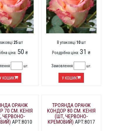
упаковці
25
шт
В упаковці
10
шт
50
31
ібна ціна:
₴
Роздрібна ціна:
₴
лення:
Замовлення:
шт.
шт.
У КОШИК
У КОШИК
ЯНДА ОРАНЖ
ТРОЯНДА ОРАНЖ
 70 СМ. КЕНІЯ
КОНДОР 80 СМ. КЕНІЯ
, ЧЕРВОНО-
(ШТ, ЧЕРВОНО-
ВИЙ)
АРТ:8010
КРЕМОВИЙ)
АРТ:8017