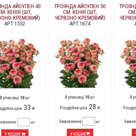
ЯНДА АЙОУПЕН 40
ТРОЯНДА АЙОУПЕН 50
ТРОЯН
СМ. КЕНІЯ (ШТ,
СМ. КЕНІЯ (ШТ,
СМ.
ВОНО-КРЕМОВИЙ)
ЧЕРВОНО-КРЕМОВИЙ)
ЧЕРВО
АРТ:1552
АРТ:1674
В упаковці
10
шт
В 
В упаковці
10
шт
28
33
Роздрібна ціна:
₴
Роздрі
здрібна ціна:
₴
Замовлення:
Замов
шт.
мовлення:
шт.
У КОШИК
У КОШИК