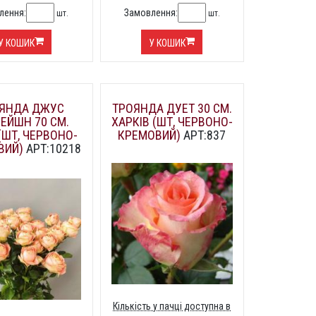
лення:
Замовлення:
шт.
шт.
У КОШИК
У КОШИК
ЯНДА ДЖУС
ТРОЯНДА ДУЕТ 30 СМ.
ЕЙШН 70 СМ.
ХАРКІВ (ШТ, ЧЕРВОНО-
(ШТ, ЧЕРВОНО-
КРЕМОВИЙ)
АРТ:837
ВИЙ)
АРТ:10218
Кількість у пачці доступна в