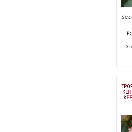
Кільк
Ро
За
ТРОЯ
КЕН
КР