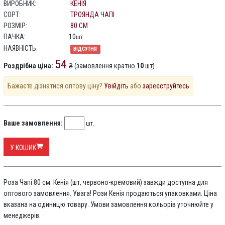
ВИРОБНИК:
КЕНІЯ
СОРТ:
ТРОЯНДА ЧАПІ
РОЗМІР:
80 СМ
ПАЧКА:
10
шт
НАЯВНІСТЬ:
ВІДСУТНЯ
54
Роздрібна ціна:
₴ (замовлення кратно
10
шт)
Бажаєте дізнатися оптову ціну?
Увійдіть
або
зареєструйтесь
Ваше замовлення:
шт.
У КОШИК
Роза Чапі 80 см. Кенія (шт, червоно-кремовий) завжди доступна для
оптового замовлення. Увага! Рози Кенія продаються упаковками. Ціна
вказана на одиницю товару. Умови замовлення кольорів уточнюйте у
менеджерів.