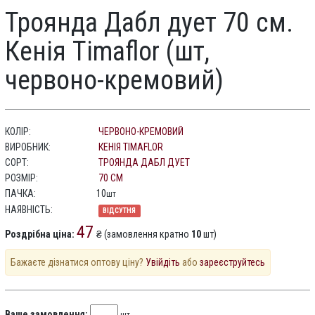
Троянда Дабл дует 70 см.
Кенія Timaflor (шт,
червоно-кремовий)
КОЛІР:
ЧЕРВОНО-КРЕМОВИЙ
ВИРОБНИК:
КЕНІЯ TIMAFLOR
СОРТ:
ТРОЯНДА ДАБЛ ДУЕТ
РОЗМІР:
70 СМ
ПАЧКА:
10
шт
НАЯВНІСТЬ:
ВІДСУТНЯ
47
Роздрібна ціна:
₴ (замовлення кратно
10
шт)
Бажаєте дізнатися оптову ціну?
Увійдіть
або
зареєструйтесь
Ваше замовлення: