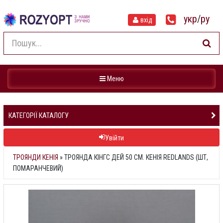
укр
/
ру
вхід
Навігація
Меню
КАТЕГОРІЇ КАТАЛОГУ
Увійти
ТРОЯНДИ КЕНІЯ
»
ТРОЯНДА КІНГС ДЕЙ 50 СМ. КЕНІЯ REDLANDS (ШТ,
ПОМАРАНЧЕВИЙ)