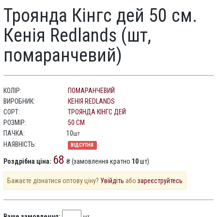
Троянда Кінгс дей 50 см.
Кенія Redlands (шт,
помаранчевий)
КОЛІР:
ПОМАРАНЧЕВИЙ
ВИРОБНИК:
КЕНІЯ REDLANDS
СОРТ:
ТРОЯНДА КІНГС ДЕЙ
РОЗМІР:
50 СМ
ПАЧКА:
10
шт
НАЯВНІСТЬ:
ВІДСУТНЯ
68
Роздрібна ціна:
₴ (замовлення кратно
10
шт)
Бажаєте дізнатися оптову ціну?
Увійдіть
або
зареєструйтесь
Ваше замовлення: