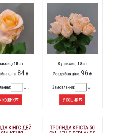
упаковці
10
шт
В упаковці
10
шт
84
96
ібна ціна:
₴
Роздрібна ціна:
₴
лення:
Замовлення:
шт.
шт.
У КОШИК
У КОШИК
ДА КІНГС ДЕЙ
ТРОЯНДА КРІСТА 50