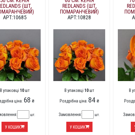
50 СМ. КЕНІЯ
60 СМ. КЕНІЯ
70
REDLANDS (ШТ,
REDLANDS (ШТ,
RED
ОМАРАНЧЕВИЙ)
ПОМАРАНЧЕВИЙ)
ПОМ
АРТ:10685
АРТ:10828
А
В упаковці
10
шт
В упаковці
10
шт
В 
68
84
здрібна ціна:
₴
Роздрібна ціна:
₴
Роздр
мовлення:
Замовлення:
Замов
шт.
шт.
У КОШИК
У КОШИК