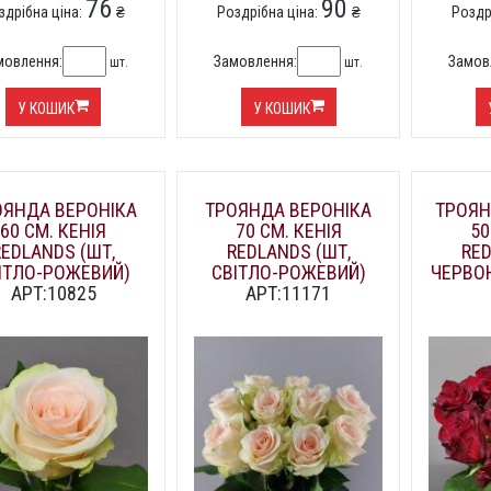
76
90
здрібна ціна:
₴
Роздрібна ціна:
₴
Роздр
мовлення:
Замовлення:
Замов
шт.
шт.
У КОШИК
У КОШИК
ОЯНДА ВЕРОНІКА
ТРОЯНДА ВЕРОНІКА
ТРОЯН
60 СМ. КЕНІЯ
70 СМ. КЕНІЯ
50
REDLANDS (ШТ,
REDLANDS (ШТ,
RED
ІТЛО-РОЖЕВИЙ)
СВІТЛО-РОЖЕВИЙ)
ЧЕРВО
АРТ:10825
АРТ:11171