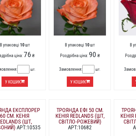
В упаковці
10
шт
В упаковці
10
шт
В 
76
90
здрібна ціна:
₴
Роздрібна ціна:
₴
Роздр
мовлення:
Замовлення:
Замов
шт.
шт.
У КОШИК
У КОШИК
ЯНДА ЕКСПЛОРЕР
ТРОЯНДА ЕФІ 50 СМ.
ТРОЯН
60 СМ. КЕНІЯ
КЕНІЯ REDLANDS (ШТ,
КЕНІЯ 
REDLANDS (ШТ,
СВІТЛО-РОЖЕВИЙ)
СВІТ
ВОНИЙ)
АРТ:10535
АРТ:10682
А