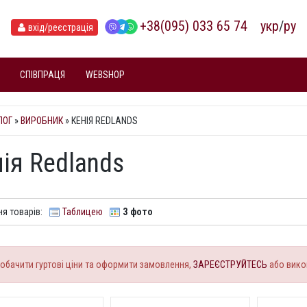
+38(095) 033 65 74
укр
/
ру
вхід
/реєстрація
СПІВПРАЦЯ
WEBSHOP
ЛОГ
»
ВИРОБНИК
» КЕНІЯ REDLANDS
ія Redlands
я товарів:
Таблицею
З фото
обачити гуртові ціни та оформити замовлення,
ЗАРЕЄСТРУЙТЕСЬ
або вико