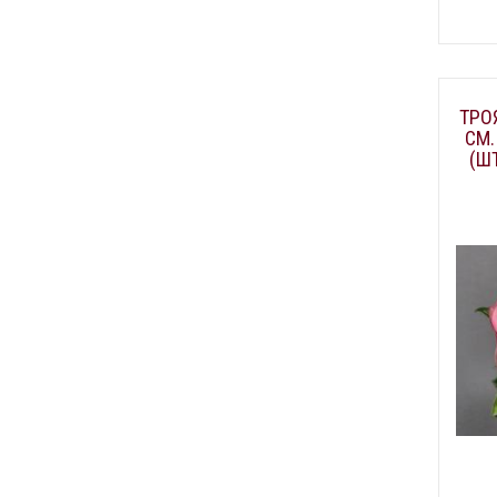
ТРО
СМ.
(Ш