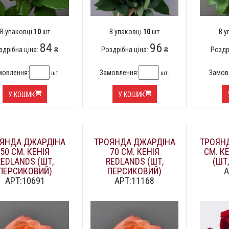
В упаковці
10
шт
В упаковці
10
шт
В 
84
96
здрібна ціна:
₴
Роздрібна ціна:
₴
Роздр
мовлення:
Замовлення:
Замов
шт.
шт.
У КОШИК
У КОШИК
ЯНДА ДЖАРДІНА
ТРОЯНДА ДЖАРДІНА
ТРОЯНД
50 СМ. КЕНІЯ
70 СМ. КЕНІЯ
СМ. К
REDLANDS (ШТ,
REDLANDS (ШТ,
(ШТ
ПЕРСИКОВИЙ)
ПЕРСИКОВИЙ)
А
АРТ:10691
АРТ:11168