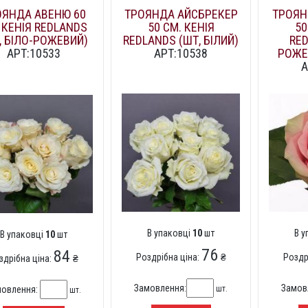
ОЯНДА АВЕНЮ 60
ТРОЯНДА АЙСБРЕКЕР
ТРОЯН
 КЕНІЯ REDLANDS
50 СМ. КЕНІЯ
50
, БІЛО-РОЖЕВИЙ)
REDLANDS (ШТ, БІЛИЙ)
RED
АРТ:10533
АРТ:10538
РОЖЕ
А
В упаковці
10
шт
В 
В упаковці
10
шт
76
84
Роздрібна ціна:
₴
Роздр
здрібна ціна:
₴
Замовлення:
Замов
шт.
мовлення:
шт.