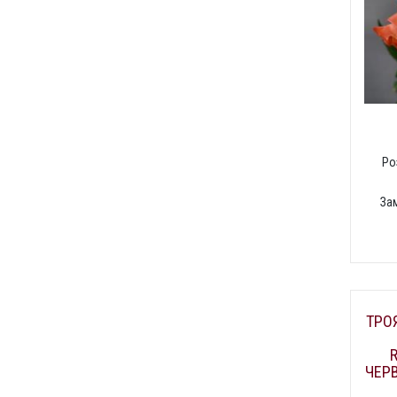
Ро
За
ТРО
ЧЕР