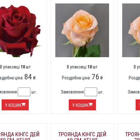
В упаковці
10
шт
В упаковці
10
шт
В 
84
76
здрібна ціна:
₴
Роздрібна ціна:
₴
Роздр
мовлення:
Замовлення:
Замов
шт.
шт.
У КОШИК
У КОШИК
ЯНДА КІНГС ДЕЙ
ТРОЯНДА КІНГС ДЕЙ
ТРОЯН