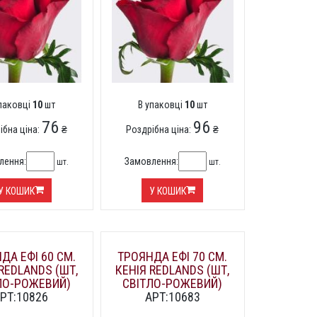
упаковці
10
шт
В упаковці
10
шт
76
96
ібна ціна:
₴
Роздрібна ціна:
₴
лення:
Замовлення:
шт.
шт.
У КОШИК
У КОШИК
ДА ЕФІ 60 СМ.
ТРОЯНДА ЕФІ 70 СМ.
REDLANDS (ШТ,
КЕНІЯ REDLANDS (ШТ,
ЛО-РОЖЕВИЙ)
СВІТЛО-РОЖЕВИЙ)
РТ:10826
АРТ:10683