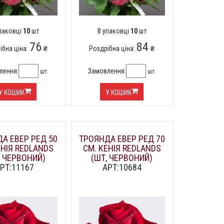
упаковці
10
шт
В упаковці
10
шт
76
84
ібна ціна:
₴
Роздрібна ціна:
₴
лення:
Замовлення:
шт.
шт.
У КОШИК
У КОШИК
А ЕВЕР РЕД 50
ТРОЯНДА ЕВЕР РЕД 70
ЕНІЯ REDLANDS
СМ. КЕНІЯ REDLANDS
, ЧЕРВОНИЙ)
(ШТ, ЧЕРВОНИЙ)
РТ:11167
АРТ:10684