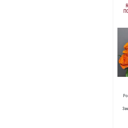
П
Ро
За