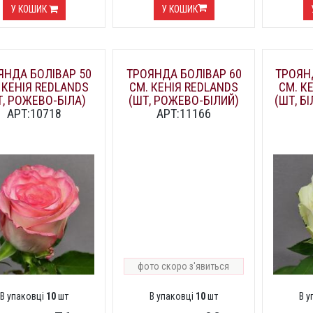
У КОШИК
У КОШИК
ЯНДА БОЛІВАР 50
ТРОЯНДА БОЛІВАР 60
ТРОЯНД
 КЕНІЯ REDLANDS
СМ. КЕНІЯ REDLANDS
СМ. К
Т, РОЖЕВО-БІЛА)
(ШТ, РОЖЕВО-БІЛИЙ)
(ШТ, Б
АРТ:10718
АРТ:11166
фото скоро з'явиться
В упаковці
10
шт
В упаковці
10
шт
В 