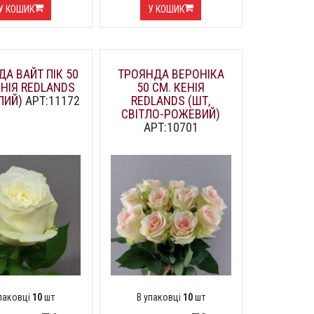
У КОШИК
У КОШИК
А ВАЙТ ПІК 50
ТРОЯНДА ВЕРОНІКА
ЕНІЯ REDLANDS
50 СМ. КЕНІЯ
ІЛИЙ)
АРТ:11172
REDLANDS (ШТ,
СВІТЛО-РОЖЕВИЙ)
АРТ:10701
упаковці
10
шт
В упаковці
10
шт