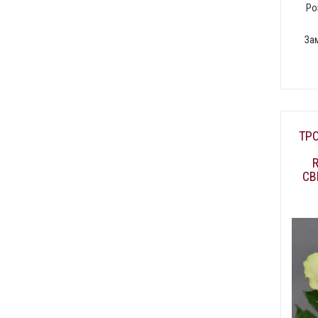
Ро
За
ТР
СВ