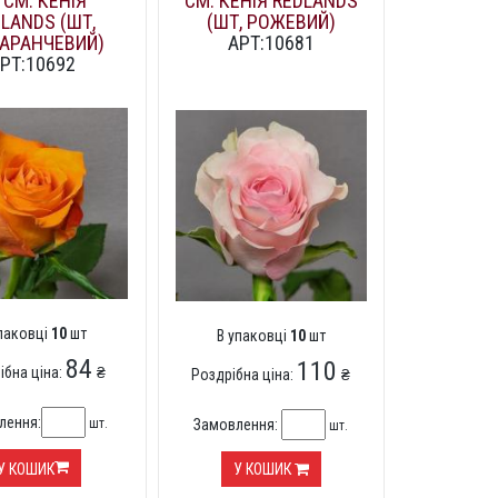
 СМ. КЕНІЯ
СМ. КЕНІЯ REDLANDS
LANDS (ШТ,
(ШТ, РОЖЕВИЙ)
АРАНЧЕВИЙ)
АРТ:10681
РТ:10692
упаковці
10
шт
В упаковці
10
шт
84
110
ібна ціна:
₴
Роздрібна ціна:
₴
лення:
шт.
Замовлення:
шт.
У КОШИК
У КОШИК