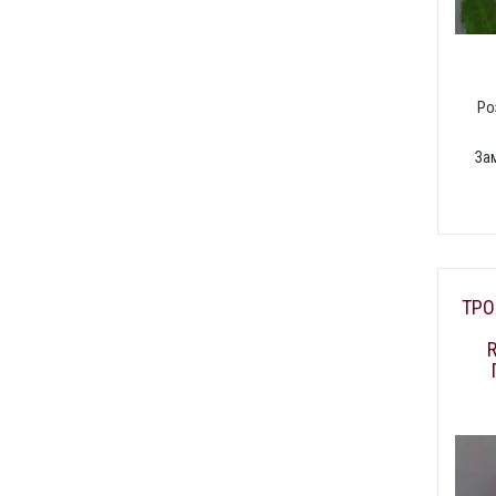
Ро
За
ТРО