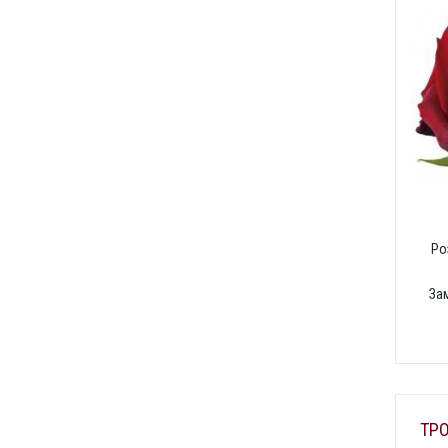
Ро
За
ТРО