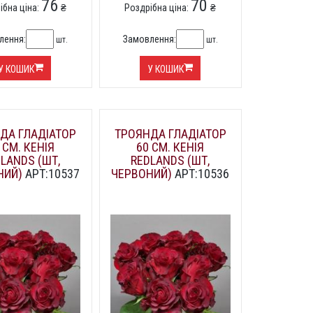
76
70
ібна ціна:
₴
Роздрібна ціна:
₴
лення:
Замовлення:
шт.
шт.
У КОШИК
У КОШИК
ДА ГЛАДІАТОР
ТРОЯНДА ГЛАДІАТОР
 СМ. КЕНІЯ
60 СМ. КЕНІЯ
LANDS (ШТ,
REDLANDS (ШТ,
НИЙ)
АРТ:10537
ЧЕРВОНИЙ)
АРТ:10536