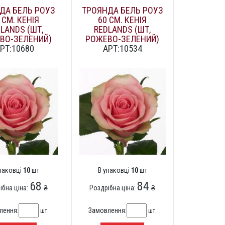
ДА БЕЛЬ РОУЗ
ТРОЯНДА БЕЛЬ РОУЗ
 СМ. КЕНІЯ
60 СМ. КЕНІЯ
LANDS (ШТ,
REDLANDS (ШТ,
ВО-ЗЕЛЕНИЙ)
РОЖЕВО-ЗЕЛЕНИЙ)
РТ:10680
АРТ:10534
упаковці
10
шт
В упаковці
10
шт
68
84
ібна ціна:
₴
Роздрібна ціна:
₴
лення:
Замовлення:
шт.
шт.