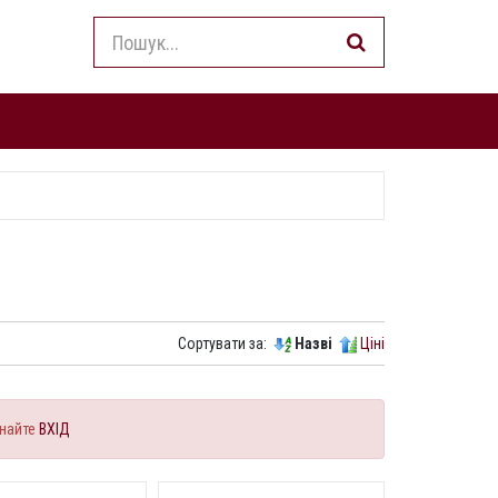
Сортувати за:
Назві
Ціні
найте
ВХІД