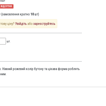
10
шт
ВІДСУТНЯ
 (замовлення кратно
10
шт)
птову ціну?
Увійдіть
або
зареєструйтесь
шт.
к. Ніжний рожевий колір бутону та цікава форма роблять
рним.