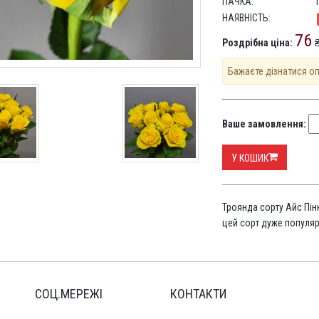
ПАЧКА:
НАЯВНІСТЬ:
76
Роздрібна ціна:
₴
Бажаєте дізнатися о
Ваше замовлення:
У КОШИК
Троянда сорту Айс Пін
цей сорт дуже популя
СОЦ.МЕРЕЖІ
КОНТАКТИ