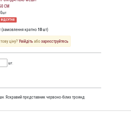
50 СМ
10
шт
ВІДСУТНЯ
 (замовлення кратно
10
шт)
птову ціну?
Увійдіть
або
зареєструйтесь
шт.
шн. Яскравий представник червоно-білих троянд.