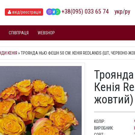
+38(095) 033 65 74
укр
/
ру
вхід
/реєстрація
СПІВПРАЦЯ
WEBSHOP
НДИ КЕНІЯ
»
ТРОЯНДА НЬЮ ФЕШН 50 СМ. КЕНІЯ REDLANDS (ШТ, ЧЕРВОНО-ЖО
Троянда
Кенія Re
жовтий)
КОЛІР:
ВИРОБНИК:
СОРТ: