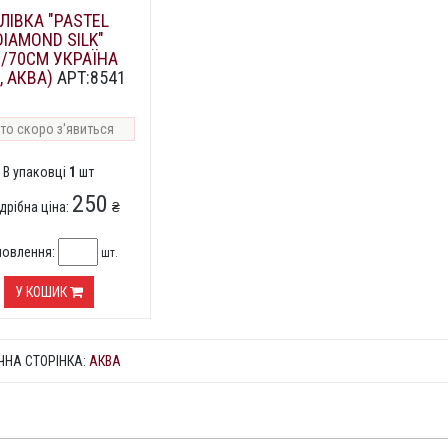
ЛІВКА "PASTEL
DIAMOND SILK"
/70СМ УКРАЇНА
, АКВА)
АРТ:8541
то скоро з'явиться
В упаковці
1
шт
250
дрібна ціна:
₴
мовлення:
шт.
У КОШИК
ЧНА СТОРІНКА:
АКВА