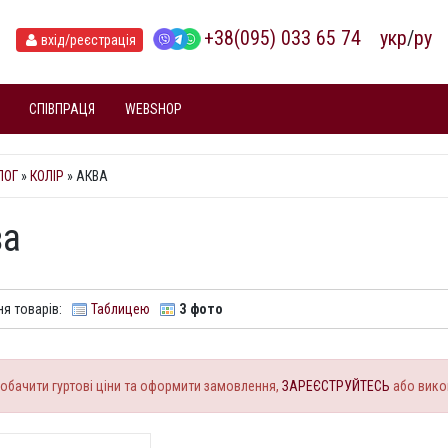
+38(095) 033 65 74
укр
/
ру
вхід
/реєстрація
СПІВПРАЦЯ
WEBSHOP
ЛОГ
»
КОЛІР
» АКВА
ва
я товарів:
Таблицею
З фото
обачити гуртові ціни та оформити замовлення,
ЗАРЕЄСТРУЙТЕСЬ
або вико