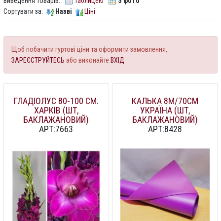
Виведення товарів:
Таблицею
З фото
Сортувати за:
Назві
Ціні
Щоб побачити гуртові ціни та оформити замовлення,
ЗАРЕЄСТРУЙТЕСЬ
або виконайте
ВХІД
ГЛАДІОЛУС 80-100 СМ.
КАЛЬКА 8М/70СМ
ХАРКІВ (ШТ,
УКРАЇНА (ШТ,
БАКЛАЖАНОВИЙ)
БАКЛАЖАНОВИЙ)
АРТ:7663
АРТ:8428