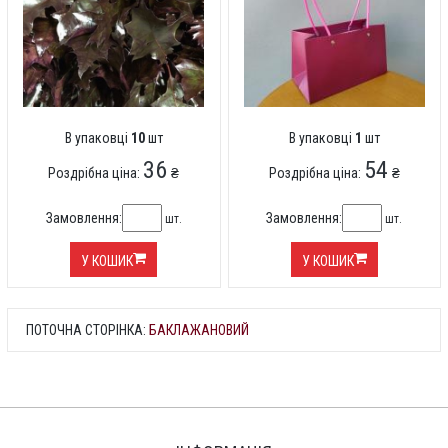
В упаковці
10
шт
В упаковці
1
шт
36
54
Роздрібна ціна:
₴
Роздрібна ціна:
₴
Замовлення:
Замовлення:
шт.
шт.
У КОШИК
У КОШИК
ПОТОЧНА СТОРІНКА:
БАКЛАЖАНОВИЙ