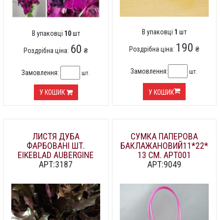
В упаковці
1
шт
В упаковці
10
шт
190
60
Роздрібна ціна:
₴
Роздрібна ціна:
₴
Замовлення:
шт.
Замовлення:
шт.
У КОШИК
У КОШИК
ЛИСТЯ ДУБА
СУМКА ПАПЕРОВА
ФАРБОВАНІ ШТ.
БАКЛАЖАНОВИЙ11*22*
EIKEBLAD AUBERGINE
13 СМ. АРТ001
АРТ:3187
АРТ:9049