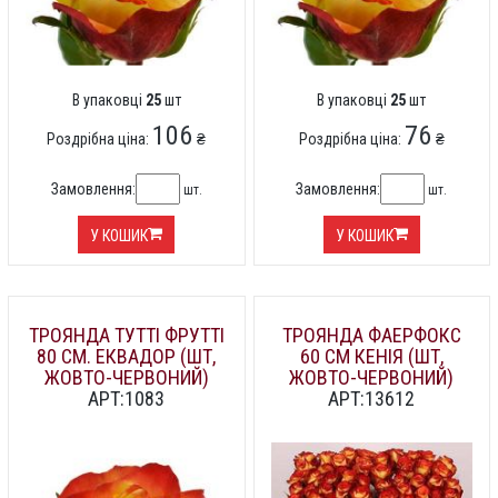
В упаковці
25
шт
В упаковці
25
шт
106
76
Роздрібна ціна:
₴
Роздрібна ціна:
₴
Замовлення:
Замовлення:
шт.
шт.
У КОШИК
У КОШИК
ТРОЯНДА ТУТТІ ФРУТТІ
ТРОЯНДА ФАЕРФОКС
80 СМ. ЕКВАДОР (ШТ,
60 СМ КЕНІЯ (ШТ,
ЖОВТО-ЧЕРВОНИЙ)
ЖОВТО-ЧЕРВОНИЙ)
АРТ:1083
АРТ:13612