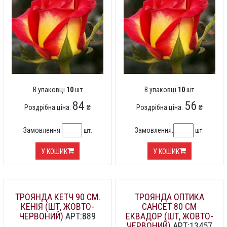
В упаковці
10
шт
В упаковці
10
шт
84
56
Роздрібна ціна:
₴
Роздрібна ціна:
₴
Замовлення:
Замовлення:
шт.
шт.
У КОШИК
У КОШИК
ТРОЯНДА КЕТЧ 90 СМ.
ТРОЯНДА ОПТИКА
КЕНІЯ (ШТ, ЖОВТО-
САНСЕТ 80 СМ
ЧЕРВОНИЙ)
АРТ:889
ЕКВАДОР (ШТ, ЖОВТО-
ЧЕРВОНИЙ)
АРТ:13457