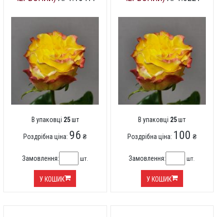
В упаковці
25
шт
В упаковці
25
шт
96
100
Роздрібна ціна:
₴
Роздрібна ціна:
₴
Замовлення:
Замовлення:
шт.
шт.
У КОШИК
У КОШИК