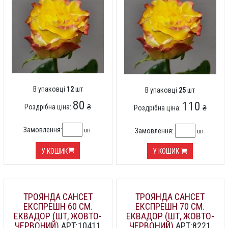
В упаковці
12
шт
В упаковці
25
шт
80
110
Роздрібна ціна:
₴
Роздрібна ціна:
₴
Замовлення:
шт.
Замовлення:
шт.
У КОШИК
У КОШИК
ТРОЯНДА САНСЕТ
ТРОЯНДА САНСЕТ
ЕКСПРЕШН 60 СМ.
ЕКСПРЕШН 70 СМ.
ЕКВАДОР (ШТ, ЖОВТО-
ЕКВАДОР (ШТ, ЖОВТО-
ЧЕРВОНИЙ)
АРТ:10411
ЧЕРВОНИЙ)
АРТ:8221