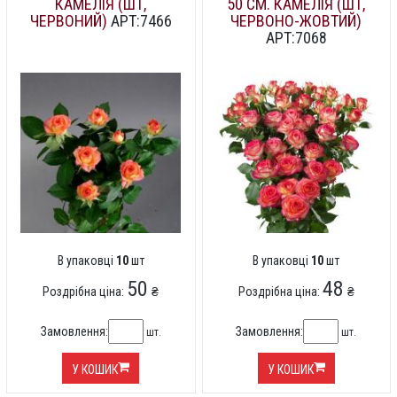
КАМЕЛІЯ (ШТ,
50 СМ. КАМЕЛІЯ (ШТ,
ЧЕРВОНИЙ)
АРТ:7466
ЧЕРВОНО-ЖОВТИЙ)
АРТ:7068
В упаковці
10
шт
В упаковці
10
шт
50
48
Роздрібна ціна:
₴
Роздрібна ціна:
₴
Замовлення:
Замовлення:
шт.
шт.
У КОШИК
У КОШИК