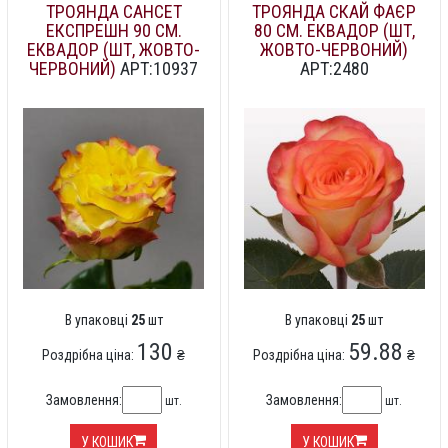
ТРОЯНДА САНСЕТ
ТРОЯНДА СКАЙ ФАЄР
ЕКСПРЕШН 90 СМ.
80 СМ. ЕКВАДОР (ШТ,
ЕКВАДОР (ШТ, ЖОВТО-
ЖОВТО-ЧЕРВОНИЙ)
ЧЕРВОНИЙ)
АРТ:10937
АРТ:2480
В упаковці
25
шт
В упаковці
25
шт
130
59.88
Роздрібна ціна:
₴
Роздрібна ціна:
₴
Замовлення:
Замовлення:
шт.
шт.
У КОШИК
У КОШИК