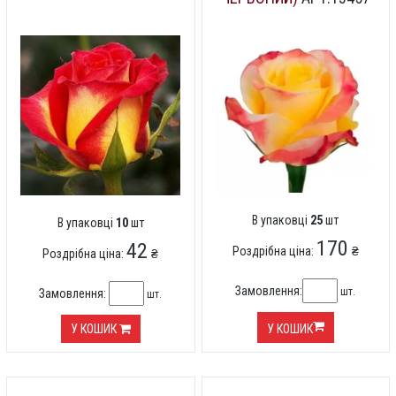
В упаковці
25
шт
В упаковці
10
шт
170
42
Роздрібна ціна:
₴
Роздрібна ціна:
₴
Замовлення:
шт.
Замовлення:
шт.
У КОШИК
У КОШИК