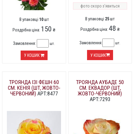
фото скоро з'явиться
В упаковці
25
шт
В упаковці
10
шт
48
150
Роздрібна ціна:
₴
Роздрібна ціна:
₴
Замовлення:
шт.
Замовлення:
шт.
У КОШИК
У КОШИК
ТРОЯНДА ІЗІ ФЕШН 60
ТРОЯНДА АУБАДЕ 50
СМ. КЕНІЯ (ШТ, ЖОВТО-
СМ. ЕКВАДОР (ШТ,
ЧЕРВОНИЙ)
АРТ:8477
ЖОВТО-ЧЕРВОНИЙ)
АРТ:7293