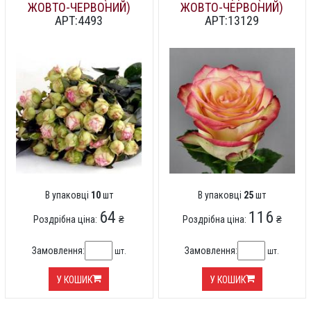
ЖОВТО-ЧЕРВОНИЙ)
ЖОВТО-ЧЕРВОНИЙ)
АРТ:4493
АРТ:13129
В упаковці
10
шт
В упаковці
25
шт
64
116
Роздрібна ціна:
₴
Роздрібна ціна:
₴
Замовлення:
Замовлення:
шт.
шт.
У КОШИК
У КОШИК