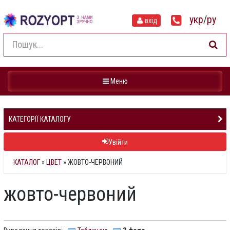
укр
/
ру
вхід
Навігація
Меню
КАТЕГОРІЇ КАТАЛОГУ
Увійти
КАТАЛОГ
»
ЦВЕТ
» ЖОВТО-ЧЕРВОНИЙ
жовто-червоний