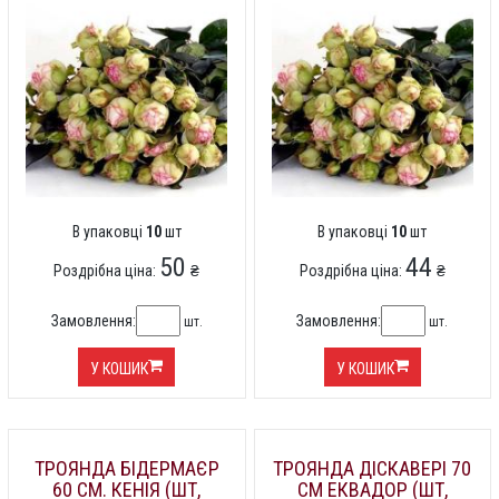
В упаковці
10
шт
В упаковці
10
шт
50
44
Роздрібна ціна:
₴
Роздрібна ціна:
₴
Замовлення:
Замовлення:
шт.
шт.
У КОШИК
У КОШИК
ТРОЯНДА БІДЕРМАЄР
ТРОЯНДА ДІСКАВЕРІ 70
60 СМ. КЕНІЯ (ШТ,
СМ ЕКВАДОР (ШТ,