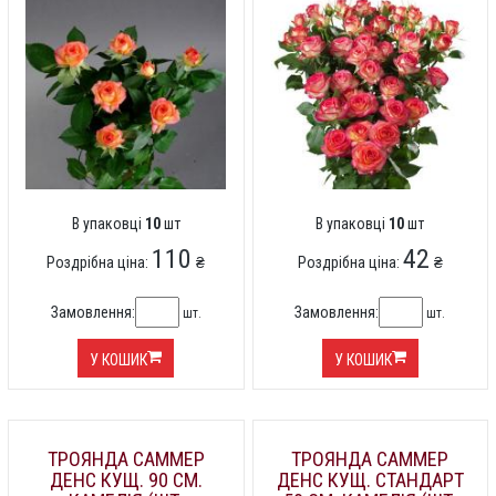
В упаковці
10
шт
В упаковці
10
шт
110
42
Роздрібна ціна:
₴
Роздрібна ціна:
₴
Замовлення:
Замовлення:
шт.
шт.
У КОШИК
У КОШИК
ТРОЯНДА САММЕР
ТРОЯНДА САММЕР
ДЕНС КУЩ. 90 СМ.
ДЕНС КУЩ. СТАНДАРТ