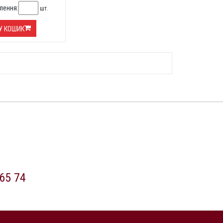
лення:
шт.
У КОШИК
65 74