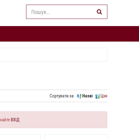
Сортувати за:
Назві
Ціні
найте
ВХІД