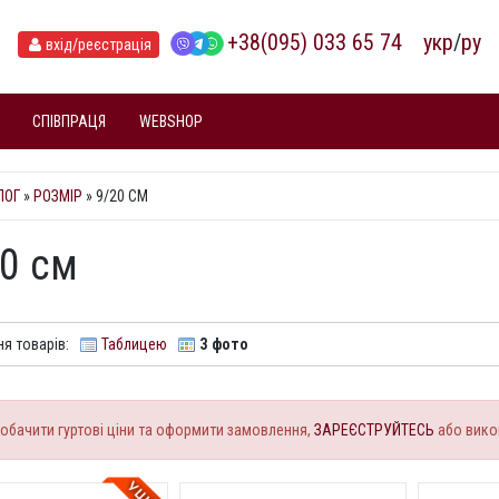
+38(095) 033 65 74
укр
/
ру
вхід
/реєстрація
СПІВПРАЦЯ
WEBSHOP
ЛОГ
»
РОЗМІР
» 9/20 СМ
0 см
я товарів:
Таблицею
З фото
обачити гуртові ціни та оформити замовлення,
ЗАРЕЄСТРУЙТЕСЬ
або вико