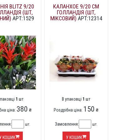
НІЯ BLITZ 9/20
КАЛАНХОЕ 9/20 СМ
ЛЛАНДІЯ (ШТ,
ГОЛЛАНДІЯ (ШТ,
НИЙ)
АРТ:1529
МІКСОВИЙ)
АРТ:12314
упаковці
1
шт
В упаковці
1
шт
380
150
бна ціна:
₴
Роздрібна ціна:
₴
лення:
Замовлення:
шт.
шт.
У КОШИК
У КОШИК