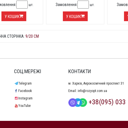
мовлення:
Замовлення:
Замов
шт.
шт.
У КОШИК
У КОШИК
ЧНА СТОРІНКА:
9/20 СМ
СОЦ.МЕРЕЖІ
КОНТАКТИ
Telegram
м. Харків, Аерокосмічний проспект 31
Facebook
Email:
info@rozyopt.com.ua
Instagram
+38(095) 033 
YouTube