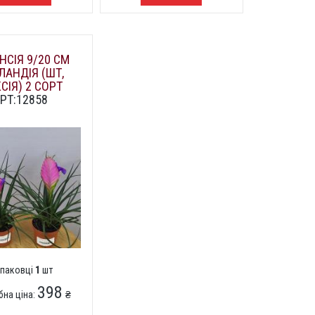
НСІЯ 9/20 СМ
ЛАНДІЯ (ШТ,
СІЯ) 2 СОРТ
РТ:12858
упаковці
1
шт
398
бна ціна:
₴