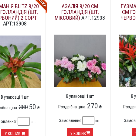
МАНІЯ BLITZ 9/20
АЗАЛІЯ 9/20 СМ
ГУЗМА
 ГОЛЛАНДІЯ (ШТ,
ГОЛЛАНДІЯ (ШТ,
СМ ГО
РВОНИЙ) 2 СОРТ
МІКСОВИЙ)
АРТ:12938
ЧЕРВО
АРТ:13908
В упаковці
1
шт
В 
В упаковці
1
шт
270
50
380
Роздрібна ціна:
₴
Роздрі
ібна ціна:
₴
Замовлення:
Замов
шт.
мовлення:
шт.
У КОШИК
У КОШИК