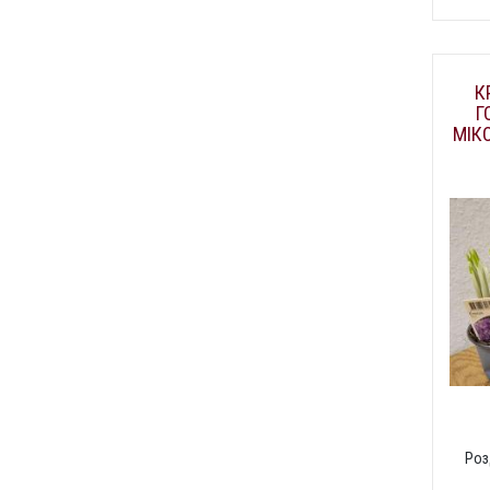
К
Г
МІК
Роз