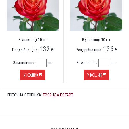
В упаковці
10
шт
В упаковці
10
шт
132
136
Роздрібна ціна:
₴
Роздрібна ціна:
₴
Замовлення:
Замовлення:
шт.
шт.
У КОШИК
У КОШИК
ПОТОЧНА СТОРІНКА:
ТРОЯНДА БОГАРТ